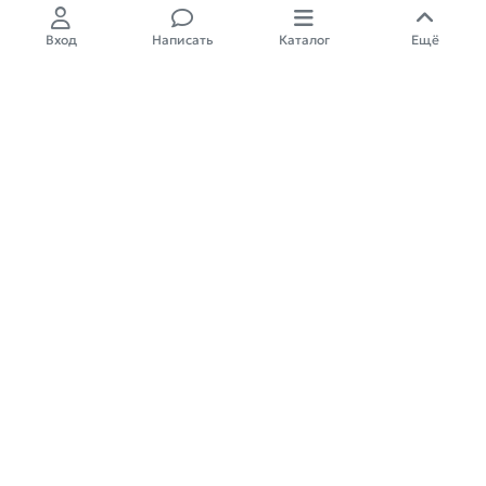
Вход
Написать
Каталог
Ещё
Дюбель распорный 8х80 мм тип
K (100 шт в карт. уп.) STARFIX
227,00
₽
4
Главная
Крепеж
Дюбельная техника
Дюбель распорный тип K
Дюбель распорный тип K пакет
Арт.: SM-45822-250
Арт.: SM-45782-500
Дюбель распорный 10х100 мм
Дюбель распорный 10х60 мм тип