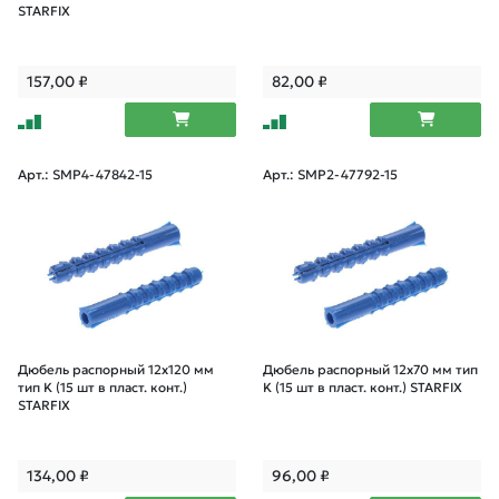
STARFIX
157,00
₽
82,00
₽
Арт.: SMP4-47842-15
Арт.: SMP2-47792-15
Дюбель распорный 12х120 мм
Дюбель распорный 12х70 мм тип
тип K (15 шт в пласт. конт.)
K (15 шт в пласт. конт.) STARFIX
STARFIX
134,00
₽
96,00
₽