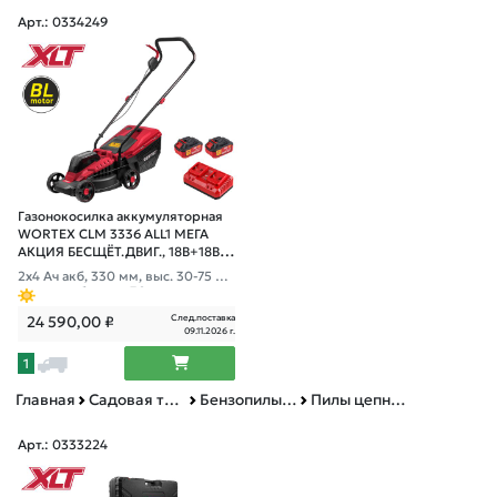
Арт.: 0334249
Газонокосилка аккумуляторная
WORTEX CLM 3336 ALL1 МЕГА
АКЦИЯ БЕСЩЁТ.ДВИГ., 18В+18В,
2акб, 4Ач, шир.3
2х4 Ач акб, 330 мм, выс. 30-75 м
м, травосборник 30 л
След.поставка
24 590,00
₽
09.11.2026 г.
1
Главная
Садовая техника, оснастка и принадлежности
Бензопилы и пилы цепные электрические
Пилы цепные электрические
Арт.: 0333224