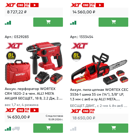
8 727,22
₽
14 560,00
₽
Арт.: 0329283
Арт.: 1333454
Аккум. перфоратор WORTEX
Аккум. пила цепная WORTEX CEC
CRH 1820-2 в чем. ALL1 МЕГА
3536-1 шина 35 см (14"), 3/8" LP,
АКЦИЯ БЕСЩЕТ., 18 В, 2.2 Дж, 20
1.3 мм с акб и зу ALL1 МЕГА
мм, 1х4 А*ч
АКЦИЯ
вес 1,7 кг, 4 режима
БЕСЩЕТ.ДВИГ., с 2-мя 4 Ач акб и
двухслотовым зу, 36 В (18+18)
След.поставка
14 630,00
₽
18 650,00
₽
15.09.2026 г.