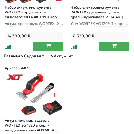
Набор аккум. инструмента
Набор электроинструмента
WORTEX шуруповерт +
WORTEX одноручная ушм +
гайковерт МЕГА АКЦИЯ в кор.
дрель-шуруповерт МЕГА АКЦИЯ
ALL1
в кор.
Аккум. дрель-шур. WORTEX LX B
Ушм WORTEX AG 1209-3 + дрель
D 1820 Li + Аккум. гайковерт WO
-шуруповерт WORTEX DR 1023 D
RTEX CWR 0318 + 2 АКБ 2А*ч + ЗУ
+ 5 дисков в подарок!
14 390,00
₽
6 520,00
₽
2 А
Главная
Садовая техника, оснастка и принадлежности
Аккум. ножницы садовые, секаторы, ножовки
Арт.: 1333483
Аккум. ножницы садовые
WORTEX SG 1820 в кор. +
насадка-кусторез ALL1 МЕГА