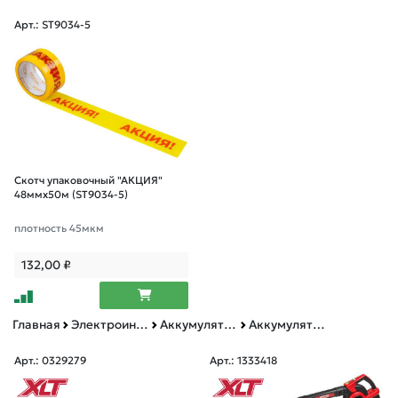
Арт.: ST9034-5
Скотч упаковочный "АКЦИЯ"
48ммх50м (ST9034-5)
плотность 45мкм
132,00
₽
Главная
Электроинструменты BULL, MOLOT, WORTEX, ФИОЛЕНТ
Аккумуляторная техника
Аккумуляторный инструмент на 1 батарее WORTEX "ALL IN ONE"
Арт.: 0329279
Арт.: 1333418