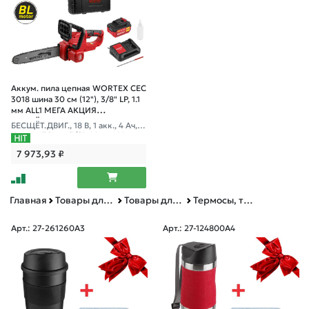
Аккум. пила цепная WORTEX CEC
3018 шина 30 см (12"), 3/8" LP, 1.1
мм ALL1 МЕГА АКЦИЯ
БЕСЩЁТ.ДВИГ., 1
БЕСЩЁТ.ДВИГ., 18 В, 1 акк., 4 Ач, З
У, шина 30 см, 3/8", 1.1 мм, 44 звен
а; автосмазка
7 973,93
₽
Главная
Товары для дома
Товары для туризма
Термосы, термокружки
Арт.: 27-261260А3
Арт.: 27-124800А4