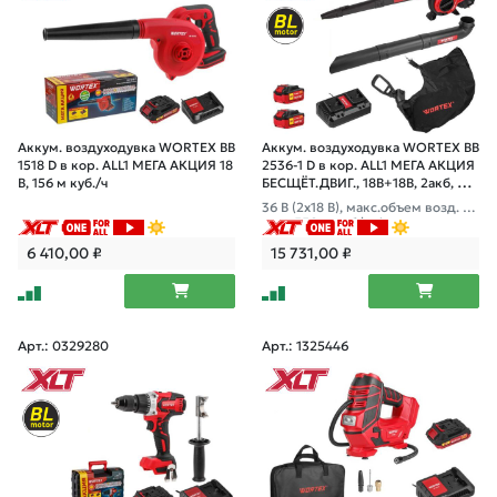
Аккум. воздуходувка WORTEX BB
Аккум. воздуходувка WORTEX BB
1518 D в кор. ALL1 МЕГА АКЦИЯ 18
2536-1 D в кор. ALL1 МЕГА АКЦИЯ
В, 156 м куб./ч
БЕСЩЁТ.ДВИГ., 18В+18В, 2акб, 4
Ач, мак
36 В (2х18 В), макс.объем возд. по
тока 550 м куб/ч, функция пылес
оса с мульчированием, БЕСЩЁТ.
6 410,00
₽
15 731,00
₽
ДВ
Арт.: 0329280
Арт.: 1325446