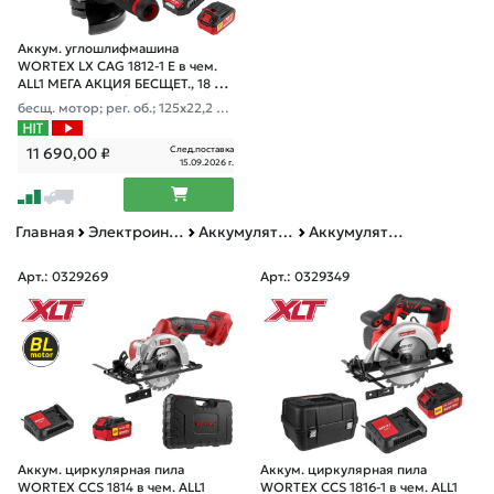
Аккум. углошлифмашина
WORTEX LX CAG 1812-1 E в чем.
ALL1 МЕГА АКЦИЯ БЕСЩЕТ., 18 В,
125 мм, 8000 об/м
бесщ. мотор; рег. об.; 125х22,2 м
м
След.поставка
11 690,00
₽
15.09.2026 г.
Главная
Электроинструменты BULL, MOLOT, WORTEX, ФИОЛЕНТ
Аккумуляторная техника
Аккумуляторные циркулярные пилы
Арт.: 0329269
Арт.: 0329349
Аккум. циркулярная пила
Аккум. циркулярная пила
WORTEX CCS 1814 в чем. ALL1
WORTEX CCS 1816-1 в чем. ALL1