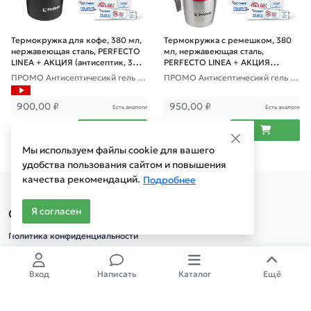
Термокружка для кофе, 380 мл,
Термокружка с ремешком, 380
нержавеющая сталь, PERFECTO
мл, нержавеющая сталь,
LINEA + АКЦИЯ (антисептик, 30
PERFECTO LINEA + АКЦИЯ
мл)
(антисептик, 30 мл)
ПРОМО Антисептичесикй гель в
ПРОМО Антисептичесикй гель в
подарок
подарок
900,00
₽
950,00
₽
Есть аналоги
Есть аналоги
Мы используем файлы cookie для вашего
удобства пользования сайтом и повышения
качества рекомендаций.
Подробнее
Я согласен
Садовая техника и инструменты
Политика конфиденциальности
Политика обработки cookie
Полная версия сайта
Вход
Написать
Каталог
Ещё
Старая версия сайта
© 1996 - 2026