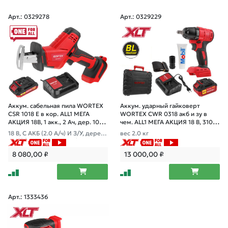
Арт.: 0329278
Арт.: 0329229
Аккум. сабельная пила WORTEX
Аккум. ударный гайковерт
CSR 1018 E в кор. ALL1 МЕГА
WORTEX CWR 0318 акб и зу в
АКЦИЯ 18В, 1 акк., 2 Ач, дер. 100
чем. ALL1 МЕГА АКЦИЯ 18 В, 310
мм
Н*м, 1/2", 4 А*ч
18 В, С АКБ (2.0 А/ч) И З/У, дерево
вес 2.0 кг
до 100 мм, металл до 6 мм, пласт
ик до 40 мм
8 080,00
₽
13 000,00
₽
Арт.: 1333436