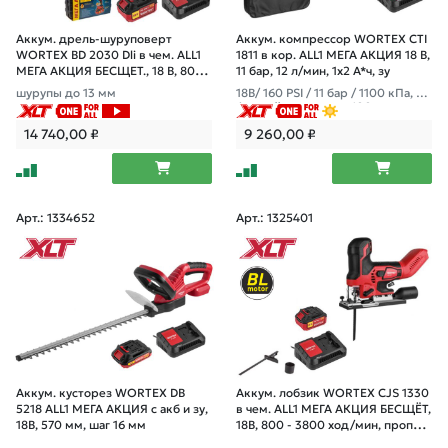
Аккум. дрель-шуруповерт
Аккум. компрессор WORTEX CTI
WORTEX BD 2030 Dli в чем. ALL1
1811 в кор. ALL1 МЕГА АКЦИЯ 18 В,
МЕГА АКЦИЯ БЕСЩЕТ., 18 В, 80
11 бар, 12 л/мин, 1х2 А*ч, зу
Н*м, 1х4 А*ч, БЗ
шурупы до 13 мм
18В/ 160 PSI / 11 бар / 1100 кПа, ци
фровой манометр, 600 мм шлан
г, подсветка
14 740,00
₽
9 260,00
₽
Арт.: 1334652
Арт.: 1325401
Аккум. кусторез WORTEX DB
Аккум. лобзик WORTEX CJS 1330
5218 ALL1 МЕГА АКЦИЯ с акб и зу,
в чем. ALL1 МЕГА АКЦИЯ БЕСЩЁТ,
18В, 570 мм, шаг 16 мм
18В, 800 - 3800 ход/мин, пропил
до 130