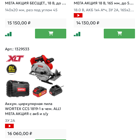
МЕГА АКЦИЯ БЕСЩЕТ., 18 В, до 45
МЕГА АКЦИЯ 18 В, 165 мм, до 55
мм, 1х4 А*ч, з/у
мм, 4 А*ч
140х20 мм, рез под углом 45
18.0 В, АКБ 1х4 А*ч, ЗУ 2А, 165х20
мм, до 55 мм
15 150,00
₽
14 130,00
₽
Арт.: 1329533
Аккум. циркулярная пила
WORTEX CCS 1819-1 в чем. ALL1
МЕГА АКЦИЯ с акб и з/у
ЗУ 2А
16 060,00
₽