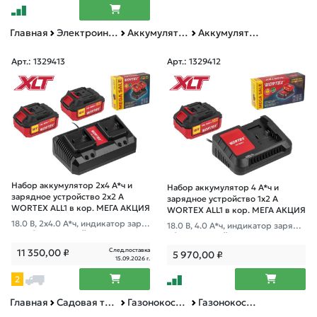
Главная
Электроинструменты BULL, MOLOT, WORTEX, ФИОЛЕНТ
Аккумуляторная техника
Аккумуляторы
Арт.: 1329413
Арт.: 1329412
Набор аккумулятор 2х4 А*ч и
Набор аккумулятор 4 А*ч и
зарядное устройство 2х2 А
зарядное устройство 1х2 А
WORTEX ALL1 в кор. МЕГА АКЦИЯ
WORTEX ALL1 в кор. МЕГА АКЦИЯ
18.0 В, 2x4.0 А*ч, индикатор заря
18.0 В, 4.0 А*ч, индикатор заряда,
да, обрезиненный корпус, заряд
обрезиненный корпус, зарядное:
ное: 2 слота, 2 А.
1 слот, 2 А.
След.поставка
11 350,00
₽
5 970,00
₽
15.09.2026 г.
2
Главная
Садовая техника, оснастка и принадлежности
Газонокосилки, мотокосы и триммеры
Газонокосилки электро и ручные