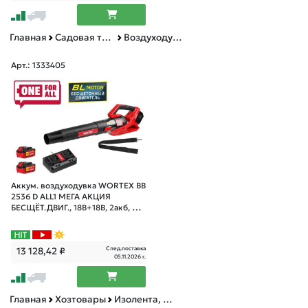
Главная
Садовая техника, оснастка и принадлежности
Воздуходувки и опрыскиватели бензиновые
Арт.: 1333405
Аккум. воздуходувка WORTEX BB
2536 D ALL1 МЕГА АКЦИЯ
БЕСЩЁТ.ДВИГ., 18В+18В, 2акб, 4
Ач, макс.объём.7
След.поставка
13 128,42
₽
05.11.2026 г.
Главная
Хозтовары
Изолента, скотч, ленты