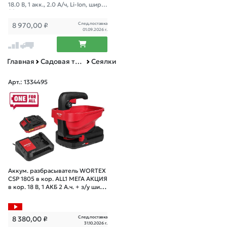
АКЦИЯ
18.0 В, 1 акк., 2.0 А/ч, Li-Ion, шир.
80 мм
След.поставка
8 970,00
₽
01.09.2026 г.
Главная
Садовая техника, оснастка и принадлежности
Сеялки
Арт.: 1334495
Аккум. разбрасыватель WORTEX
CSP 1805 в кор. ALL1 МЕГА АКЦИЯ
в кор. 18 В, 1 АКБ 2 А.ч. + з/у шир.
5м
След.поставка
8 380,00
₽
31.10.2026 г.