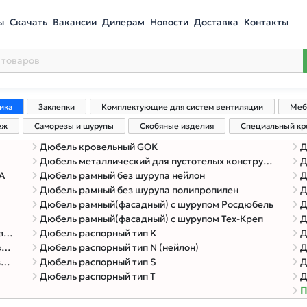
ы
Скачать
Вакансии
Дилерам
Новости
Доставка
Контакты
ика
Заклепки
Комплектующие для систем вентиляции
Меб
еж
Саморезы и шурупы
Скобяные изделия
Специальный к
Дюбель кровельный GOK
Д
Дюбель металлический для пустотелых конструкций (Molly)
Д
A
Дюбель рамный без шурупа нейлон
Д
Дюбель рамный без шурупа полипропилен
Д
Дюбель рамный(фасадный) с шурупом Росдюбель
Д
Дюбель рамный(фасадный) с шурупом Тех-Креп
Д
й
Дюбель распорный тип K
Д
м
Дюбель распорный тип N (нейлон)
Д
м
Дюбель распорный тип S
Д
Дюбель распорный тип T
Д
П