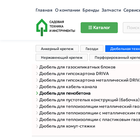
Главная
О компании
Бренды
Запчасти
Сервис
Каталог
Анкерный крепеж
Гвозди
Дюбельная техн
Нержавеющий крепеж
Перфорированный креп
Дюбель для газосиликатных блоков
Дюбель для гипсокартона DRIVA
Дюбель для гипсокартона металлический DRIV
Дюбель для кабель-канала
Дюбель для пенобетона
Дюбель для пустотелых конструкций (бабочка)
Дюбель для теплоизоляции металлический гвоздь с термоголовко
Дюбель для теплоизоляции с металлическим гвозде
Дюбель для теплоизоляции с пластиковым гвозде
Дюбель для хомут-стяжки