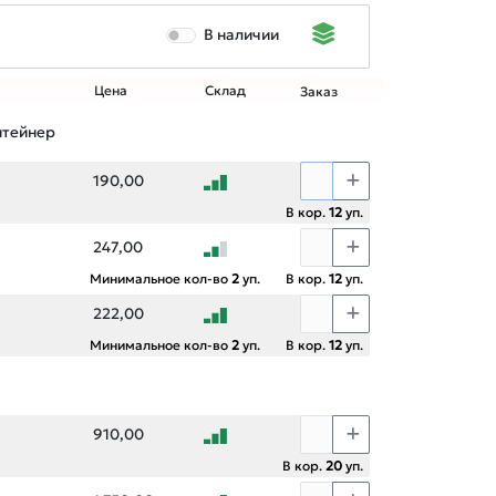
В наличии
Цена
Склад
Заказ
нтейнер
190,00
В кор.
12
уп.
247,00
Минимальное кол-во
2
уп.
В кор.
12
уп.
222,00
Минимальное кол-во
2
уп.
В кор.
12
уп.
910,00
В кор.
20
уп.