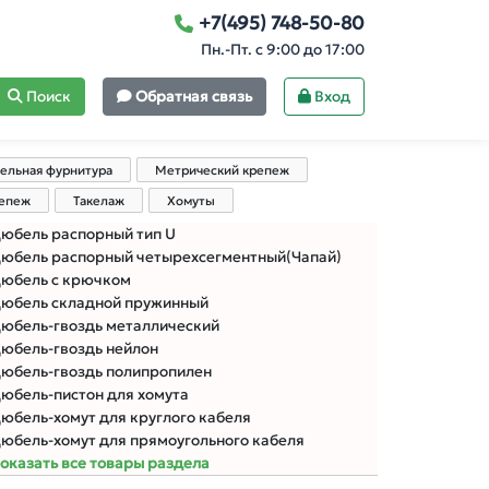
+7(495) 748-50-80
Пн.-Пт. с 9:00 до 17:00
Поиск
Обратная связь
Вход
ельная фурнитура
Метрический крепеж
репеж
Такелаж
Хомуты
юбель распорный тип U
юбель распорный четырехсегментный(Чапай)
юбель с крючком
юбель складной пружинный
юбель-гвоздь металлический
юбель-гвоздь нейлон
юбель-гвоздь полипропилен
юбель-пистон для хомута
юбель-хомут для круглого кабеля
юбель-хомут для прямоугольного кабеля
оказать все товары раздела