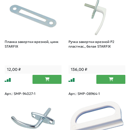
Планка завертки врезной, цинк
Ручка завертки врезной Р2
STARFIX
пластмас., белая STARFIX
12,00
₽
136,00
₽
Арт.: SMP-94027-1
Арт.: SMP-08964-1