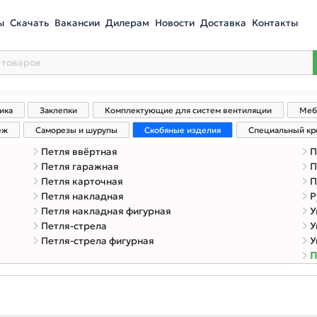
ы
Скачать
Вакансии
Дилерам
Новости
Доставка
Контакты
ика
Заклепки
Комплектующие для систем вентиляции
Меб
еж
Саморезы и шурупы
Скобяные изделия
Специальный к
Петля ввёртная
П
Петля гаражная
П
Петля карточная
П
Петля накладная
Р
Петля накладная фигурная
У
Петля-стрела
У
Петля-стрела фигурная
У
П