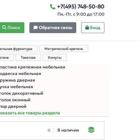
+7(495) 748-50-80
Пн.-Пт. с 9:00 до 17:00
Поиск
Обратная связь
Вход
ельная фурнитура
Метрический крепеж
репеж
Такелаж
Хомуты
ластина крепежная мебельная
одвеска мебельная
ружина дверная
учка мебельная
голок декоративный
голок оконный
пор дверной
оказать все товары раздела
В наличии