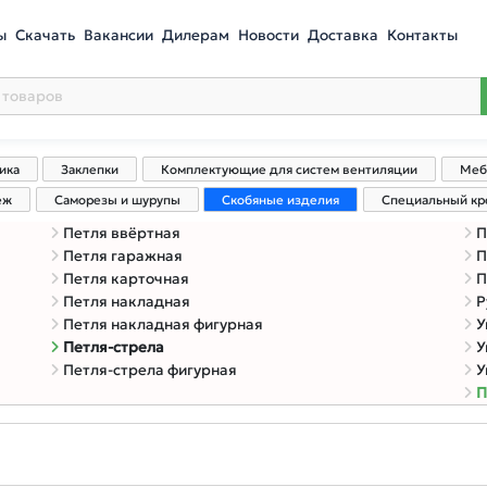
ы
Скачать
Вакансии
Дилерам
Новости
Доставка
Контакты
ика
Заклепки
Комплектующие для систем вентиляции
Меб
еж
Саморезы и шурупы
Скобяные изделия
Специальный к
Петля ввёртная
П
Петля гаражная
П
Петля карточная
П
Петля накладная
Р
Петля накладная фигурная
У
Петля-стрела
У
Петля-стрела фигурная
У
П