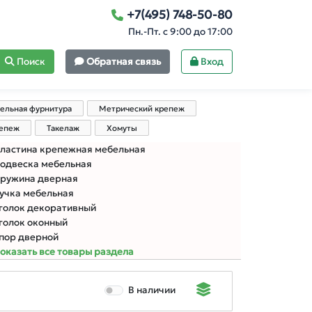
+7(495) 748-50-80
Пн.-Пт. с 9:00 до 17:00
Поиск
Обратная связь
Вход
ельная фурнитура
Метрический крепеж
репеж
Такелаж
Хомуты
ластина крепежная мебельная
одвеска мебельная
ружина дверная
учка мебельная
голок декоративный
голок оконный
пор дверной
оказать все товары раздела
В наличии