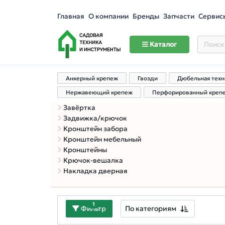
Главная
О компании
Бренды
Запчасти
Сервис
Каталог
Анкерный крепеж
Гвозди
Дюбельная техн
Нержавеющий крепеж
Перфорированный креп
Завёртка
Задвижка/крючок
Кронштейн забора
Кронштейн мебельный
Кронштейны
Крючок-вешалка
Накладка дверная
1
По категориям
Фильтр