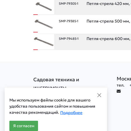
Петля-стрела 420 мм, 
SMP-79305-1
Петля-стрела 500 мм,
SMP-79385-1
Петля-стрела 600 мм,
SMP-79485-1
Моск
Садовая техника и
тел.
инструменты
Политика конфиденциальности
Мы используем файлы cookie для вашего
Политика обработки cookie
удобства пользования сайтом и повышения
качества рекомендаций.
Мобильная версия сайта
Подробнее
Старая версия сайта
Я согласен
© 1996 - 2026