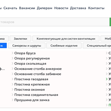
ы
Скачать
Вакансии
Дилерам
Новости
Доставка
Контакты
ика
Заклепки
Комплектующие для систем вентиляции
Меб
еж
Саморезы и шурупы
Скобяные изделия
Специальный к
Опора бруса
С
Опора регулируемая
У
Опора скользящая
У
в
Основание столба анкерное
У
Основание столба забивное
У
Пластина гвоздевая
У
Пластина крепежная
У
Пластина оконная
У
Пластина соединительная
У
Проушина для замка
У
П