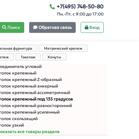
+7(495) 748-50-80
Пн.-Пт. с 9:00 до 17:00
Поиск
Обратная связь
Вход
ельная фурнитура
Метрический крепеж
репеж
Такелаж
Хомуты
оединитель угловой
голок крепежный
голок крепежный Z-образный
голок крепежный анкерный
голок крепежный ассиметричный
голок крепежный под 135 градусов
голок крепежный равносторонний
голок крепежный усиленный
голок скользящий
голок узкий
оказать все товары раздела