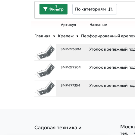
1
По категориям
Фильтр
Артикул
Название
Главная
Крепеж
Перфорированный крепе
Уголок крепежный под
SMP-22680-1
Уголок крепежный под
SMP-27720-1
Уголок крепежный под
SMP-77735-1
Моск
Садовая техника и
тел.