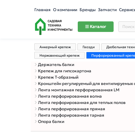
Главная
О компании
Бренды
Запчасти
Сервис
Каталог
Анкерный крепеж
Гвозди
Дюбельная техн
Нержавеющий крепеж
Перфорированный креп
Держатель балки
Крепеж для гипсокартона
Крепеж Т-образный
Кронштейн регулируемый для вентилируемых фасадо
Лента монтажная перфорированная LM
Лента перфорированная волна
Лента перфорированная для теплых полов
Лента перфорированная прямая
Лента перфорированная тарная
Опора балки