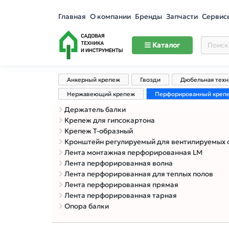
Главная
О компании
Бренды
Запчасти
Сервис
Каталог
Анкерный крепеж
Гвозди
Дюбельная техн
Нержавеющий крепеж
Перфорированный креп
Держатель балки
Крепеж для гипсокартона
Крепеж Т-образный
Кронштейн регулируемый для вентилируемых фасадо
Лента монтажная перфорированная LM
Лента перфорированная волна
Лента перфорированная для теплых полов
Лента перфорированная прямая
Лента перфорированная тарная
Опора балки