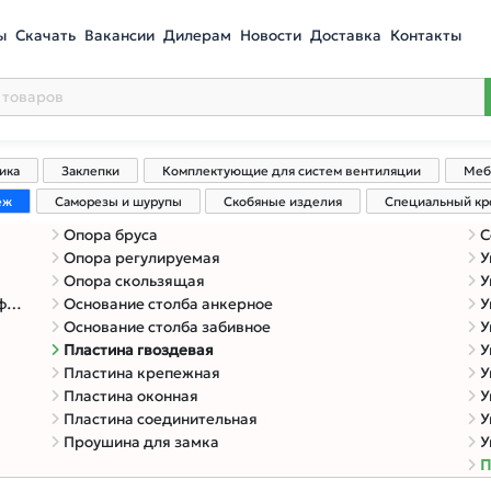
ы
Скачать
Вакансии
Дилерам
Новости
Доставка
Контакты
ика
Заклепки
Комплектующие для систем вентиляции
Меб
еж
Саморезы и шурупы
Скобяные изделия
Специальный к
Опора бруса
С
Опора регулируемая
У
Опора скользящая
У
в
Основание столба анкерное
У
Основание столба забивное
У
Пластина гвоздевая
У
Пластина крепежная
У
Пластина оконная
У
Пластина соединительная
У
Проушина для замка
У
П