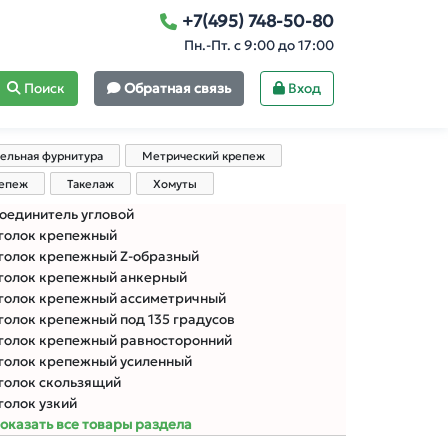
+7(495) 748-50-80
Пн.-Пт. с 9:00 до 17:00
Поиск
Обратная связь
Вход
ельная фурнитура
Метрический крепеж
репеж
Такелаж
Хомуты
оединитель угловой
голок крепежный
голок крепежный Z-образный
голок крепежный анкерный
голок крепежный ассиметричный
голок крепежный под 135 градусов
голок крепежный равносторонний
голок крепежный усиленный
голок скользящий
голок узкий
оказать все товары раздела