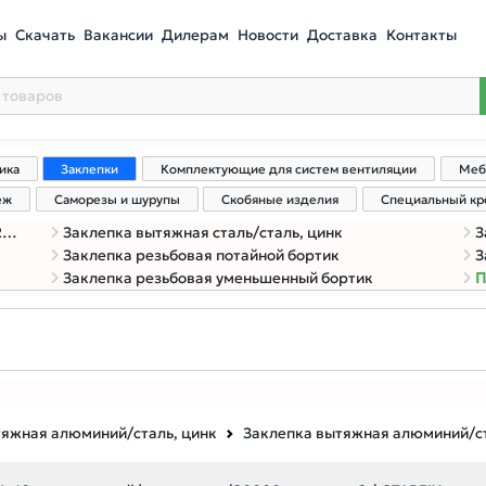
ы
Скачать
Вакансии
Дилерам
Новости
Доставка
Контакты
ика
Заклепки
Комплектующие для систем вентиляции
Меб
еж
Саморезы и шурупы
Скобяные изделия
Специальный к
)
Заклепка вытяжная сталь/сталь, цинк
З
Заклепка резьбовая потайной бортик
З
Заклепка резьбовая уменьшенный бортик
П
тяжная алюминий/сталь, цинк
Заклепка вытяжная алюминий/ст