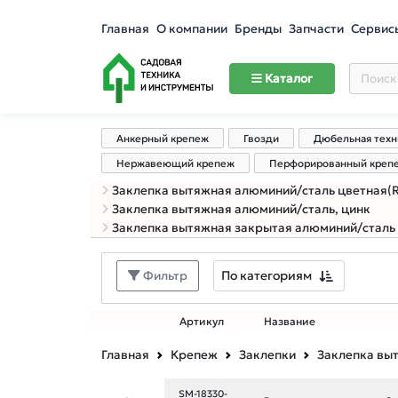
Главная
О компании
Бренды
Запчасти
Сервис
Каталог
Анкерный крепеж
Гвозди
Дюбельная техн
Нержавеющий крепеж
Перфорированный креп
Заклепка вытяжная алюминий/сталь цветная(RAL
Заклепка вытяжная алюминий/сталь, цинк
Заклепка вытяжная закрытая алюминий/сталь
По категориям
Фильтр
Артикул
Название
Главная
Крепеж
Заклепки
Заклепка вы
SM-18330-