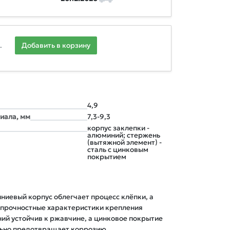
.
Добавить в корзину
4,9
иала, мм
7,3-9,3
корпус заклепки -
алюминий; стержень
(вытяжной элемент) -
сталь с цинковым
покрытием
ниевый корпус облегчает процесс клёпки, а
 прочностные характеристики крепления
ий устойчив к ржавчине, а цинковое покрытие
льно предотвращает коррозию