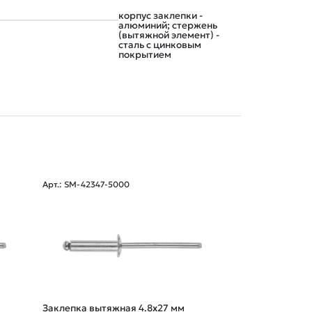
корпус заклепки -
алюминий; стержень
(вытяжной элемент) -
сталь с цинковым
покрытием
Арт.: SM-42347-5000
Арт.: SM-34338-1
Заклепка вытяжная 4.8х27 мм
Заклепка вытяж