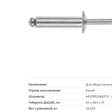
Назначение:
Для общестроите
Страна изготовления:
Китай
Штрихкод:
4810992068270
Габариты ДxШxВ, см:
54 x 28.5 x 13
Вес с упаковкой, кг:
25.492