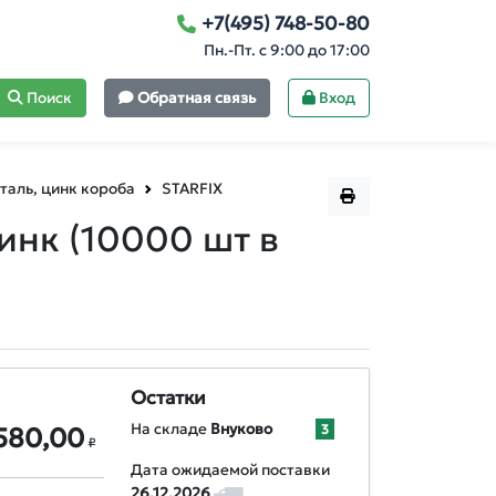
+7(495) 748-50-80
Пн.-Пт. с 9:00 до 17:00
Поиск
Обратная связь
Вход
таль, цинк короба
STARFIX
инк (10000 шт в
Остатки
На складе
Внуково
3
580,00
₽
Дата ожидаемой поставки
26.12.2026