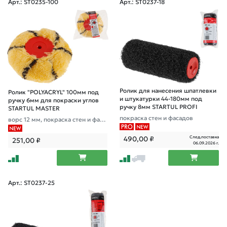
Арт.: ST0235-100
Арт.: ST0237-18
Ролик для нанесения шпатлевки
Ролик "POLYACRYL" 100мм под
и штукатурки 44-180мм под
ручку 6мм для покраски углов
ручку 8мм STARTUL PROFI
STARTUL MASTER
покраска стен и фасадов
ворс 12 мм, покраска стен и фаса
дов, полиакрил
След.поставка
490,00
₽
251,00
₽
06.09.2026 г.
Арт.: ST0237-25