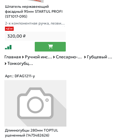
Шпатель нержавеющий
фасадный 95мм STARTUL PROFI
(ST1017-095)
2-х компонентная ручка, лезвие
-нерж сталь , высота полотна - 60
мм, высота лезвия - 45мм
320,00
₽
Главная
Ручной инструмент
Слесарно-столярный инструмент
Губцевый инструмент
Тонкогубцы, круглогубцы, длинногубцы
Арт.: DFAG1211-у
Длинногубцы 280мм TOPTUL
уцененный (1473482626)