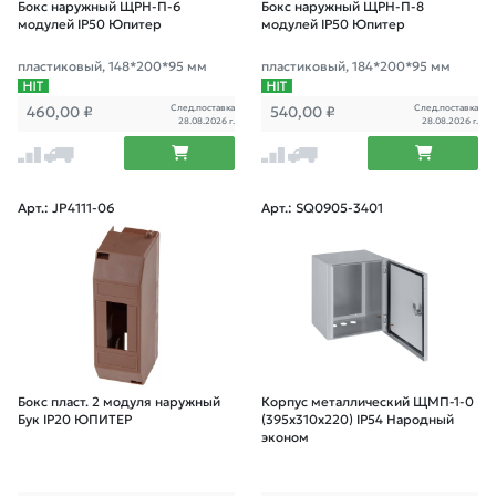
Бокс наружный ЩРН-П-6
Бокс наружный ЩРН-П-8
модулей IP50 Юпитер
модулей IP50 Юпитер
пластиковый, 148*200*95 мм
пластиковый, 184*200*95 мм
След.поставка
След.поставка
460,00
₽
540,00
₽
28.08.2026 г.
28.08.2026 г.
Арт.: JP4111-06
Арт.: SQ0905-3401
Бокс пласт. 2 модуля наружный
Корпус металлический ЩМП-1-0
Бук IP20 ЮПИТЕР
(395х310х220) IP54 Народный
эконом