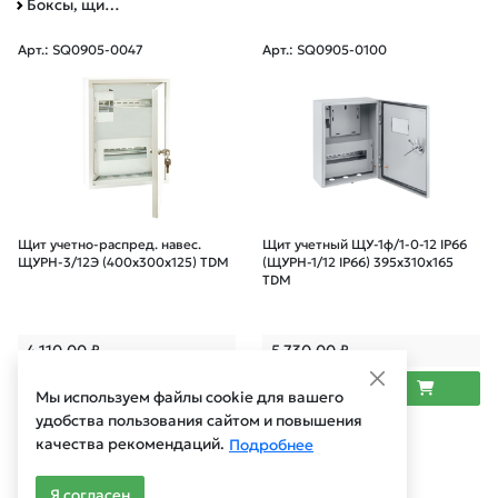
Боксы, щиты, ящики для наружной для установки
Арт.: SQ0905-0047
Арт.: SQ0905-0100
Щит учетно-распред. навес.
Щит учетный ЩУ-1ф/1-0-12 IP66
ЩУРН-3/12Э (400х300х125) TDM
(ЩУРН-1/12 IP66) 395х310х165
TDM
4 110,00
₽
5 730,00
₽
1
2
Мы используем файлы cookie для вашего
удобства пользования сайтом и повышения
качества рекомендаций.
Арт.: SQ0905-0093
Подробнее
Я согласен