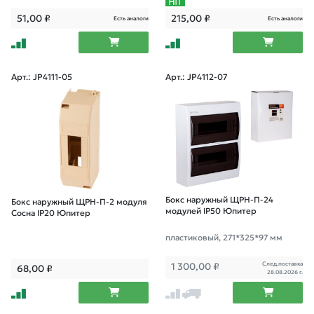
51,00
₽
215,00
₽
Есть аналоги
Есть аналоги
Арт.: JP4111-05
Арт.: JP4112-07
Бокс наружный ЩРН-П-24
Бокс наружный ЩРН-П-2 модуля
модулей IP50 Юпитер
Сосна IP20 Юпитер
пластиковый, 271*325*97 мм
След.поставка
1 300,00
₽
68,00
₽
28.08.2026 г.