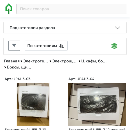
Подкатегории раздела
По категориям
Главная
Электротехническая продукция
Электрощитовое оборудование
Шкафы, боксы, аксессуары
Боксы, щиты, ящики для внутренней установки
Арт.: JP4113-03
Арт.: JP4113-04
Бокс скрытый ЩРВ-П-10
Бокс скрытый ЩРВ-П-12 модулей