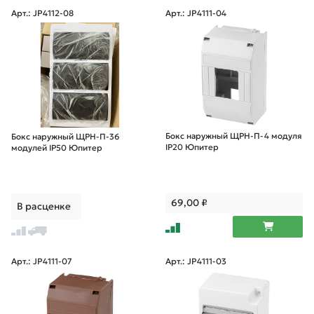
Арт.: JP4112-08
Арт.: JP4111-04
Бокс наружный ЩРН-П-4 модуля
Бокс наружный ЩРН-П-36
IP20 Юпитер
модулей IP50 Юпитер
69,00
₽
В расценке
Арт.: JP4111-07
Арт.: JP4111-03