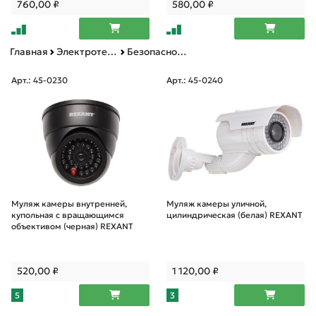
760,00
₽
580,00
₽
Главная
Электротехническая продукция
Безопасность системы контроля
Арт.: 45-0230
Арт.: 45-0240
Муляж камеры внутренней,
Муляж камеры уличной,
купольная с вращающимся
цилиндрическая (белая) REXANT
объективом (черная) REXANT
520,00
₽
1 120,00
₽
5
3