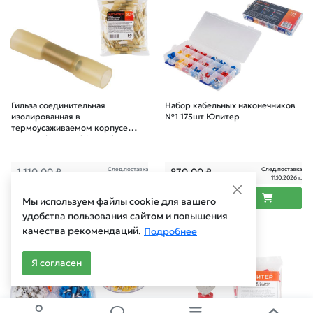
Гильза соединительная
Набор кабельных наконечников
изолированная в
№1 175шт Юпитер
термоусаживаемом корпусе
ГСИ-Т-3 (4-6 мм2) (50 шт)
Юпитер
След.поставка
След.поставка
1 110,00
₽
870,00
₽
11.10.2026 г.
11.10.2026 г.
Мы используем файлы cookie для вашего
удобства пользования сайтом и повышения
качества рекомендаций.
Подробнее
Арт.: JP7214-01
Арт.: JP7211-01
Я согласен