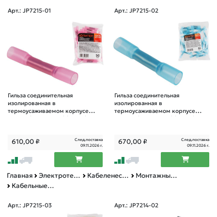
Арт.: JP7215-01
Арт.: JP7215-02
Гильза соединительная
Гильза соединительная
изолированная в
изолированная в
термоусаживаемом корпусе
термоусаживаемом корпусе
ГСИ-Т-1 (0.5-1.5 мм2) (50 шт)
ГСИ-Т-2 (1.5-2.5 мм2) (50 шт)
Юпитер
Юпитер
След.поставка
След.поставка
610,00
₽
670,00
₽
09.11.2026 г.
09.11.2026 г.
Главная
Электротехническая продукция
Кабеленесущие системы
Монтажные изделия
Кабельные наконечники
Арт.: JP7215-03
Арт.: JP7214-02