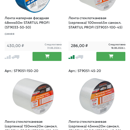
Лента малярная фасадная
Лента стеклотканевая
48ммх50м STARTUL PROFI
(серпянка) 100ммх45м самокл.
(ST9033-50-50)
STARTUL PROFI (ST9051-100-45)
синяя
След.поставка
След.поставка
430,00
₽
286,00
₽
31.08.2026 г.
18.08.2026 г.
Арт.: ST9051-150-20
Арт.: ST9051-45-20
Лента стеклотканевая
Лента стеклотканевая
(серпянка) 150ммх20м самокл.
(серпянка) 45ммх20м самокл.