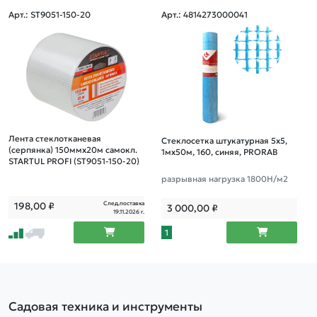
Арт.: ST9051-150-20
Арт.: 4814273000041
Лента стеклотканевая
Стеклосетка штукатурная 5х5,
(серпянка) 150ммх20м самокл.
1мх50м, 160, синяя, PRORAB
STARTUL PROFI (ST9051-150-20)
разрывная нагрузка 1800Н/м2
След.поставка
198,00
₽
3 000,00
₽
19.11.2026 г.
1
Садовая техника и инструменты