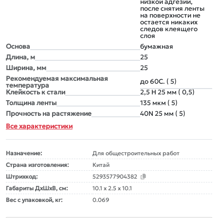
низкой адгезии,
после снятия ленты
на поверхности не
остается никаких
следов клеящего
слоя
Основа
бумажная
Длина, м
25
Ширина, мм
25
Рекомендуемая максимальная
до 60С. ( 5)
температура
Клейкость к стали
2,5 Н 25 мм ( 0,5)
Толщина ленты
135 мкм ( 5)
Прочность на растяжение
40N 25 мм ( 5)
Все характеристики
Назначение:
Для общестроительных работ
Страна изготовления:
Китай
Штрихкод:
5293577904382
Габариты ДxШxВ, см:
10.1 x 2.5 x 10.1
Вес с упаковкой, кг:
0.069