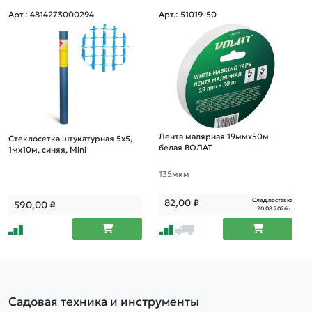
Арт.: 4814273000294
Арт.: 51019-50
Лента малярная 19ммх50м
Стеклосетка штукатурная 5х5,
белая ВОЛАТ
1мх10м, синяя, Mini
135мкм
След.поставка
82,00
₽
590,00
₽
20.08.2026 г.
Садовая техника и инструменты