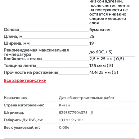
низкой адгезии,
после снятия ленты
на поверхности не
остается никаких
следов клеящего
слоя
Основа
бумажная
Длина, м
25
Ширина, мм
19
Рекомендуемая максимальная
до 60С. ( 5)
температура
Клейкость к стали
2,5 Н 25 мм ( 0,5)
Толщина ленты
135 мкм ( 5)
Прочность на растяжение
40N 25 мм ( 5)
Все характеристики
Назначение:
Для общестроительных работ
Страна изготовления:
Китай
Штрихкод:
5293577904375
Габариты ДxШxВ, см:
10.1 x 1.9 x 10.1
Вес с упаковкой, кг:
0.054