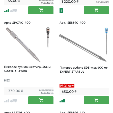
165,00
₽
1 220,00
₽
Есть аналоги
14.09.2026 г.
1
Арт.: GP0710-400
Арт.: SE8390-400
Пиковое зубило шестигр. 30мм
Пиковое зубило SDS-max 400 мм
400мм GEPARD
EXPERT STARTUL
НЕХ
След.поставка
1 370,00
₽
630,00
₽
28.08.2026 г.
Арт.: SE8393-400
Арт.: SE8396-410