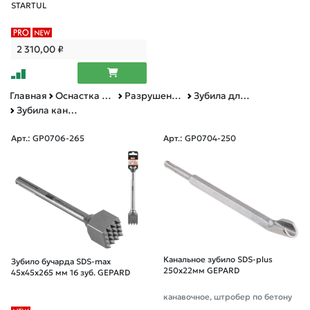
STARTUL
2 310,00
₽
Главная
Оснастка к электроинструменту
Разрушение камня и бетона
Зубила для перфораторов и отбойных молотков
Зубила канальные, изогнутые и пр.
Арт.: GP0706-265
Арт.: GP0704-250
Канальное зубило SDS-plus
Зубило бучарда SDS-max
250х22мм GEPARD
45x45x265 мм 16 зуб. GEPARD
канавочное, штробер по бетону