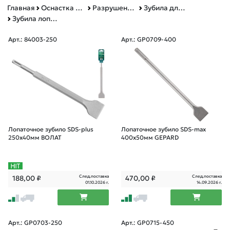
Главная
Оснастка к электроинструменту
Разрушение камня и бетона
Зубила для перфораторов и отбойных молотков
Зубила лопаточные
Арт.: 84003-250
Арт.: GP0709-400
Лопаточное зубило SDS-plus
Лопаточное зубило SDS-max
250х40мм ВОЛАТ
400х50мм GEPARD
След.поставка
След.поставка
188,00
₽
470,00
₽
01.10.2026 г.
14.09.2026 г.
Арт.: GP0703-250
Арт.: GP0715-450