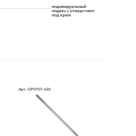
индивидуальный
подвес с отверстием
под крюк
Арт.: GP0707-400
Арт.: SE8396-410