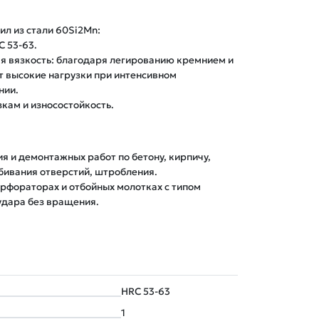
л из стали 60Si2Mn:
C 53-63.
ая вязкость: благодаря легированию кремнием и
 высокие нагрузки при интенсивном
нии.
зкам и износостойкость.
ия и демонтажных работ по бетону, кирпичу, 
бивания отверстий, штробления.

рфораторах и отбойных молотках с типом 
удара без вращения.
HRC 53-63
1