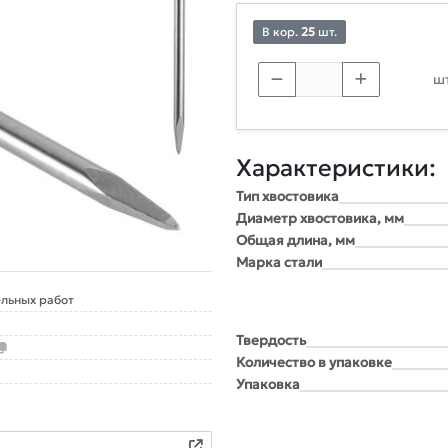
В кор.
25
шт.
шт
Характеристики:
Тип хвостовика
Диаметр хвостовика, мм
Общая длина, мм
Марка стали
льных работ
Твердость
Количество в упаковке
Упаковка