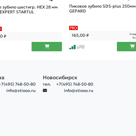
Пиковое зубило SDS-plus 250мм
 зубило шестигр. HEX 28 мм
GEPARD
 EXPERT STARTUL
След
165,00
₽
00
₽
14.
ва
Новосибирск
+7(495) 748-50-80
тел.
+7(495) 748-50-80
info@stiooo.ru
info@stiooo.ru