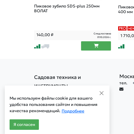
Пиковое зубило SDS-plus 250мм
Пиковое
ВОЛАТ
400 мм
След.поставка
140,00
₽
1 710,
01.10.2026 г.
Моск
Садовая техника и
тел.
инструменты
Политика конфиденциальности
Мы используем файлы cookie для вашего
Политика обработки cookie
удобства пользования сайтом и повышения
качества рекомендаций.
Мобильная версия сайта
Подробнее
Старая версия сайта
Я согласен
© 1996 - 2026