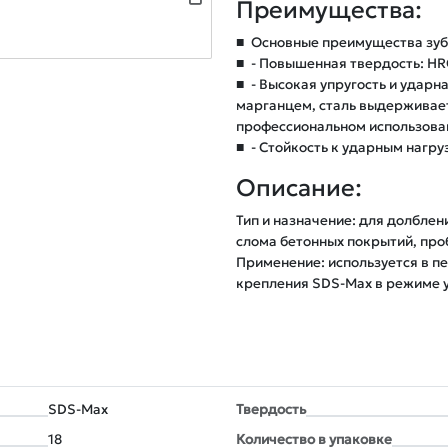
Преимущества:
■
Основные преимущества зуби
■
- Повышенная твердость: HR
■
- Высокая упругость и ударн
марганцем, сталь выдерживает
профессиональном использова
■
- Стойкость к ударным нагру
Описание:
Тип и назначение: для долблен
слома бетонных покрытий, про
Применение: используется в пе
крепления SDS-Max в режиме 
SDS-Max
Твердость
18
Количество в упаковке