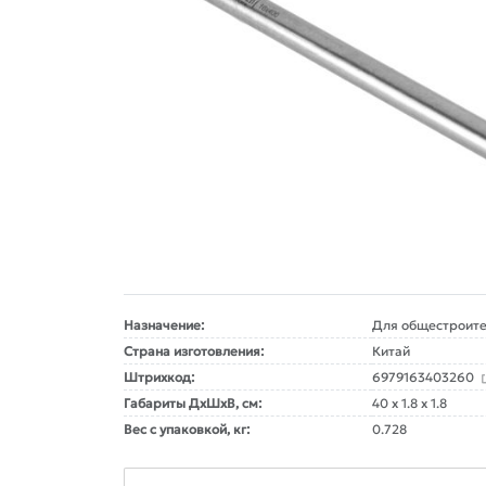
Назначение:
Для общестроите
Страна изготовления:
Китай
Штрихкод:
6979163403260
Габариты ДxШxВ, см:
40 x 1.8 x 1.8
Вес с упаковкой, кг:
0.728