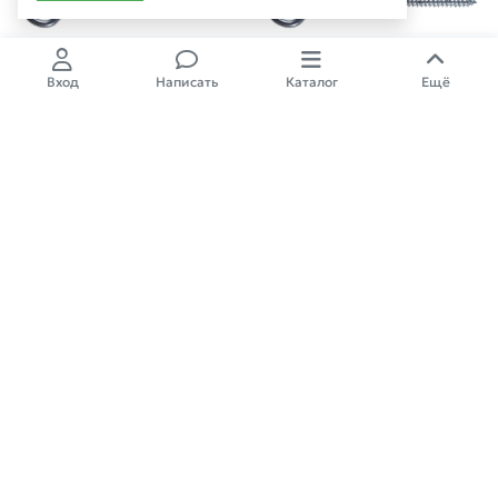
Вход
Написать
Каталог
Ещё
Крючок 6.0х100 мм О-образный,
Крючок 6.0х60 мм О-образный,
цинк (2 шт в зип-локе) STARFIX
цинк (4 шт в зип-локе) STARFIX
50,00
₽
78,00
₽
2
Арт.: SMZ2-66935-4
Арт.: SMZ3-86955-2
Крючок 6.0х80 мм О-образный,
Крючок 8.0х100 мм О-образный,