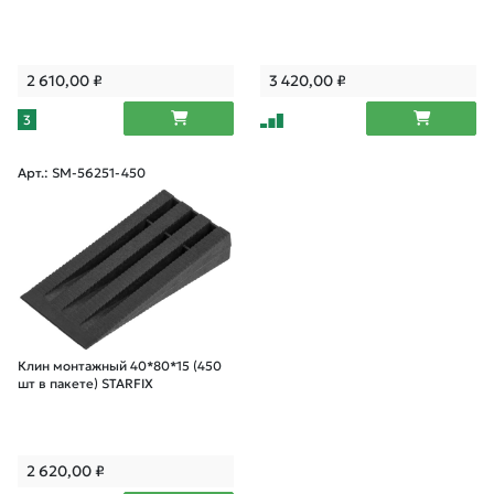
2 610,00
₽
3 420,00
₽
3
Арт.: SM-56251-450
Клин монтажный 40*80*15 (450
шт в пакете) STARFIX
2 620,00
₽