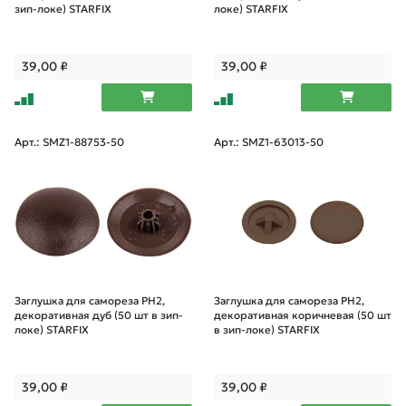
зип-локе) STARFIX
локе) STARFIX
39,00
₽
39,00
₽
Арт.: SMZ1-88753-50
Арт.: SMZ1-63013-50
Заглушка для самореза PH2,
Заглушка для самореза PH2,
декоративная дуб (50 шт в зип-
декоративная коричневая (50 шт
локе) STARFIX
в зип-локе) STARFIX
39,00
₽
39,00
₽