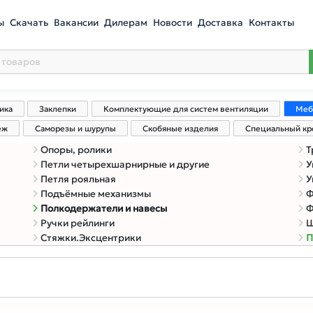
ы
Скачать
Вакансии
Дилерам
Новости
Доставка
Контакты
ика
Заклепки
Комплектующие для систем вентиляции
Меб
еж
Саморезы и шурупы
Скобяные изделия
Специальный к
Опоры, ролики
Т
Петли четырехшарнирные и другие
У
Петля рояльная
У
Подъёмные механизмы
Ф
Полкодержатели и навесы
Ф
Ручки рейлинги
Ш
Стяжки.Эксцентрики
П