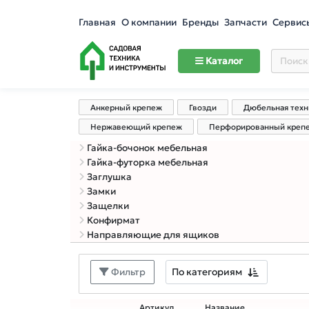
Главная
О компании
Бренды
Запчасти
Сервис
Каталог
Анкерный крепеж
Гвозди
Дюбельная техн
Нержавеющий крепеж
Перфорированный креп
Гайка-бочонок мебельная
Гайка-футорка мебельная
Заглушка
Замки
Защелки
Конфирмат
Направляющие для ящиков
По категориям
Фильтр
Артикул
Название