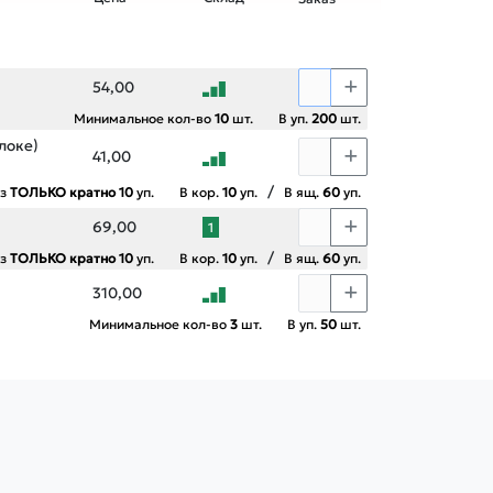
54,00
Минимальное кол-во
10
шт.
В уп.
200
шт.
локе)
41,00
/
аз
ТОЛЬКО кратно 10
уп.
В кор.
10
уп.
В ящ.
60
уп.
69,00
1
/
аз
ТОЛЬКО кратно 10
уп.
В кор.
10
уп.
В ящ.
60
уп.
310,00
Минимальное кол-во
3
шт.
В уп.
50
шт.