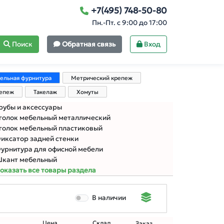
+7(495) 748-50-80
Пн.-Пт. с 9:00 до 17:00
Поиск
Обратная связь
Вход
ельная фурнитура
Метрический крепеж
репеж
Такелаж
Хомуты
рубы и аксессуары
голок мебельный металлический
голок мебельный пластиковый
иксатор задней стенки
урнитура для офисной мебели
кант мебельный
оказать все товары раздела
В наличии
Цена
Склад
Заказ