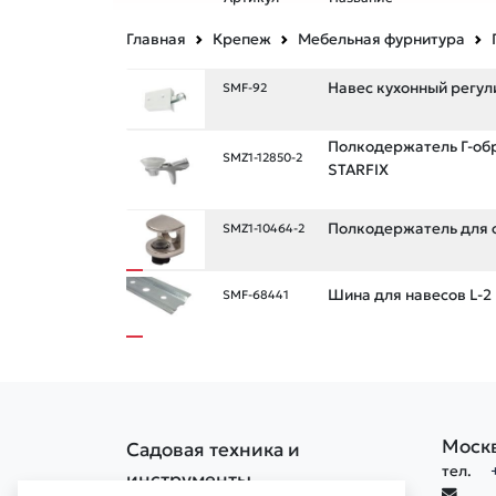
Главная
Крепеж
Мебельная фурнитура
Навес кухонный регу
SMF-92
Полкодержатель Г-обр
SMZ1-12850-2
STARFIX
Полкодержатель для ст
SMZ1-10464-2
Шина для навесов L-2 
SMF-68441
Моск
Садовая техника и
тел.
инструменты