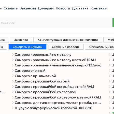
ы
Скачать
Вакансии
Дилерам
Новости
Доставка
Контакты
ика
Заклепки
Комплектующие для систем вентиляции
Меб
еж
Саморезы и шурупы
Скобяные изделия
Специальный к
Саморез кровельный по металлу
Ш
Саморез кровельный по металлу цветной (RAL)
Ш
Саморез кровельный увеличенное сверло(12.5мм)
Ш
Саморез оконный
Ш
Саморез с крыльчаткой
Ш
Саморез с прессшайбой острый
Ш
Саморез с прессшайбой острый цветной (RAL)
Ш
ло
Саморез с прессшайбой со сверлом
Ш
Саморез с прессшайбой со сверлом цветной (RAL)
Ш
Саморезы для гипсокартона, мелкая резьба, со сверлом (к металлу)
Ш
Шуруп c полусферической головкой DIN 7981
Ш
П