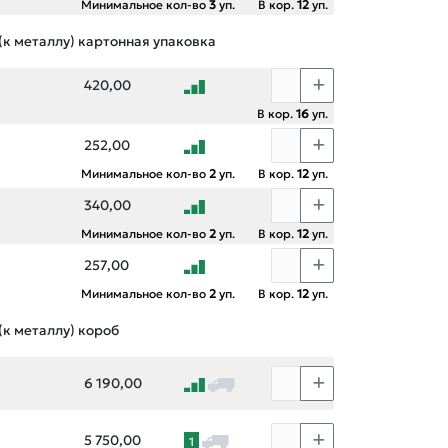
Минимальное кол-во
3
уп.
В кор.
12
уп.
(к металлу) картонная упаковка
420,00
В кор.
16
уп.
252,00
Минимальное кол-во
2
уп.
В кор.
12
уп.
340,00
Минимальное кол-во
2
уп.
В кор.
12
уп.
257,00
Минимальное кол-во
2
уп.
В кор.
12
уп.
(к металлу) короб
6 190,00
5 750,00
1