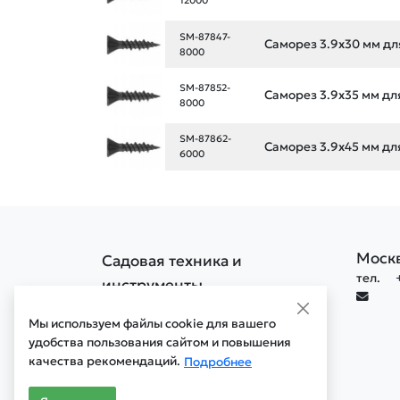
12000
SM-87847-
Саморез 3.9х30 мм дл
8000
SM-87852-
Саморез 3.9х35 мм дл
8000
SM-87862-
Саморез 3.9х45 мм дл
6000
Моск
Садовая техника и
тел.
инструменты
Политика конфиденциальности
Мы используем файлы cookie для вашего
Политика обработки cookie
удобства пользования сайтом и повышения
качества рекомендаций.
Мобильная версия сайта
Подробнее
Старая версия сайта