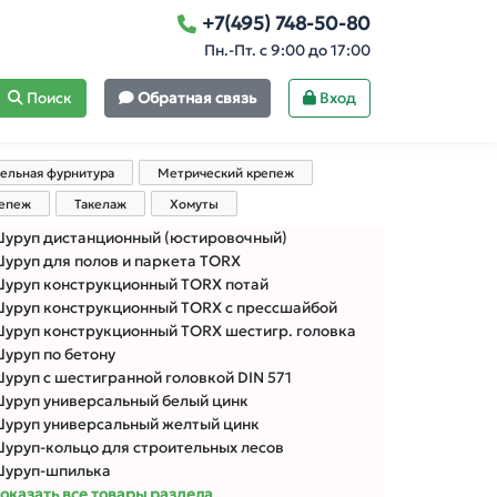
+7(495) 748-50-80
Пн.-Пт. с 9:00 до 17:00
Поиск
Обратная связь
Вход
ельная фурнитура
Метрический крепеж
репеж
Такелаж
Хомуты
уруп дистанционный (юстировочный)
уруп для полов и паркета TORX
уруп конструкционный TORX потай
уруп конструкционный TORX с прессшайбой
уруп конструкционный TORX шестигр. головка
уруп по бетону
уруп с шестигранной головкой DIN 571
уруп универсальный белый цинк
уруп универсальный желтый цинк
уруп-кольцо для строительных лесов
уруп-шпилька
оказать все товары раздела