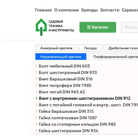
Главная
О компании
Бренды
Запчасти
Сервис
Каталог
Анкерный крепеж
Гвозди
Дюбельная техн
Нержавеющий крепеж
Перфорированный креп
Болт мебельный DIN 603
Болт шестигранный DIN 933
Винт барашковый DIN 316
Винт полусфера DIN 7985
Винт потай DIN 965 А2
Винт с внутренним шестигранником DIN 912
Винт с потайной головкой и внутр. шест. DIN 79
Гайка барашковая DIN 315
Гайка колпачковая DIN 1587
Гайка со стопорным кольцом DIN 985
Гайка шестигранная DIN 934