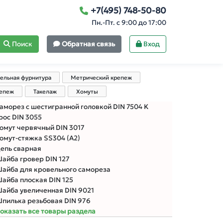
+7(495) 748-50-80
Пн.-Пт. с 9:00 до 17:00
Поиск
Обратная связь
Вход
ельная фурнитура
Метрический крепеж
репеж
Такелаж
Хомуты
аморез с шестигранной головкой DIN 7504 K
рос DIN 3055
омут червячный DIN 3017
омут-стяжка SS304 (А2)
епь сварная
айба гровер DIN 127
айба для кровельного самореза
айба плоская DIN 125
айба увеличенная DIN 9021
пилька резьбовая DIN 976
оказать все товары раздела