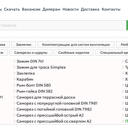
ы
Скачать
Вакансии
Дилерам
Новости
Доставка
Контакты
ика
Заклепки
Комплектующие для систем вентиляции
Меб
еж
Саморезы и шурупы
Скобяные изделия
Специальный к
Зажим DIN 741
С
Зажим для троса Simplex
Т
Заклепка
Х
Карабин
Х
Рым-болт DIN 580
Ц
Рым-гайка DIN 582
Ш
91
Саморез для террасной доски
Ш
Саморез с полукруглой головкой DIN 7981
Ш
Саморез с потайной головкой DIN 7982
Ш
Саморез с прессшайбой острый A2
Ш
Саморез с прессшайбой со сверлом A2
П