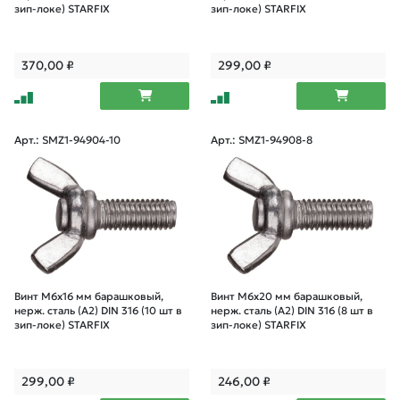
зип-локе) STARFIX
зип-локе) STARFIX
370,00
₽
299,00
₽
Арт.: SMZ1-94904-10
Арт.: SMZ1-94908-8
Винт М6х16 мм барашковый,
Винт М6х20 мм барашковый,
нерж. сталь (А2) DIN 316 (10 шт в
нерж. сталь (А2) DIN 316 (8 шт в
зип-локе) STARFIX
зип-локе) STARFIX
299,00
₽
246,00
₽