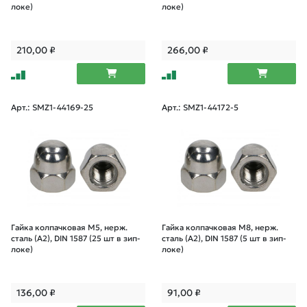
локе)
локе)
210,00
₽
266,00
₽
Арт.: SMZ1-44169-25
Арт.: SMZ1-44172-5
Гайка колпачковая М5, нерж.
Гайка колпачковая М8, нерж.
сталь (А2), DIN 1587 (25 шт в зип-
сталь (А2), DIN 1587 (5 шт в зип-
локе)
локе)
136,00
₽
91,00
₽