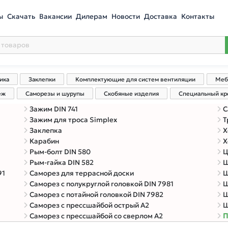
ы
Скачать
Вакансии
Дилерам
Новости
Доставка
Контакты
ика
Заклепки
Комплектующие для систем вентиляции
Меб
еж
Саморезы и шурупы
Скобяные изделия
Специальный к
Зажим DIN 741
С
Зажим для троса Simplex
Т
Заклепка
Х
Карабин
Х
Рым-болт DIN 580
Ц
Рым-гайка DIN 582
Ш
91
Саморез для террасной доски
Ш
Саморез с полукруглой головкой DIN 7981
Ш
Саморез с потайной головкой DIN 7982
Ш
Саморез с прессшайбой острый A2
Ш
Саморез с прессшайбой со сверлом A2
П