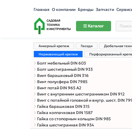
Главная
О компании
Бренды
Запчасти
Сервис
Каталог
Анкерный крепеж
Гвозди
Дюбельная техн
Нержавеющий крепеж
Перфорированный креп
Болт мебельный DIN 603
Болт шестигранный DIN 933
Винт барашковый DIN 316
Винт полусфера DIN 7985
Винт потай DIN 965 А2
Винт с внутренним шестигранником DIN 912
Винт с потайной головкой и внутр. шест. DIN 79
Гайка барашковая DIN 315
Гайка колпачковая DIN 1587
Гайка со стопорным кольцом DIN 985
Гайка шестигранная DIN 934