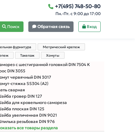
+7(495) 748-50-80
Пн.-Пт. с 9:00 до 17:00
Поиск
Обратная связь
Вход
ельная фурнитура
Метрический крепеж
репеж
Такелаж
Хомуты
аморез с шестигранной головкой DIN 7504 K
рос DIN 3055
омут червячный DIN 3017
омут-стяжка SS304 (А2)
епь сварная
айба гровер DIN 127
айба для кровельного самореза
айба плоская DIN 125
айба увеличенная DIN 9021
пилька резьбовая DIN 976
оказать все товары раздела