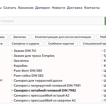
ы
Скачать
Вакансии
Дилерам
Новости
Доставка
Контакты
ика
Заклепки
Комплектующие для систем вентиляции
Меб
еж
Саморезы и шурупы
Скобяные изделия
Специальный к
Зажим DIN 741
С
Зажим для троса Simplex
Т
Заклепка
Х
Карабин
Х
Рым-болт DIN 580
Ц
Рым-гайка DIN 582
Ш
91
Саморез для террасной доски
Ш
Саморез с полукруглой головкой DIN 7981
Ш
Саморез с потайной головкой DIN 7982
Ш
Саморез с прессшайбой острый A2
Ш
Саморез с прессшайбой со сверлом A2
П