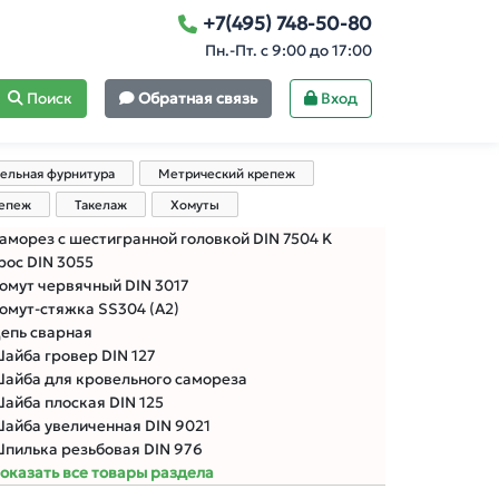
+7(495) 748-50-80
Пн.-Пт. с 9:00 до 17:00
Поиск
Обратная связь
Вход
ельная фурнитура
Метрический крепеж
репеж
Такелаж
Хомуты
аморез с шестигранной головкой DIN 7504 K
рос DIN 3055
омут червячный DIN 3017
омут-стяжка SS304 (А2)
епь сварная
айба гровер DIN 127
айба для кровельного самореза
айба плоская DIN 125
айба увеличенная DIN 9021
пилька резьбовая DIN 976
оказать все товары раздела