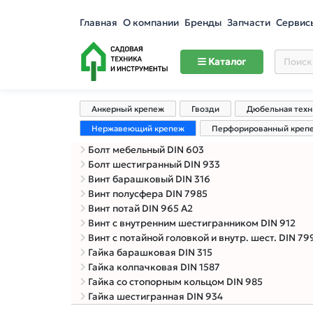
Главная
О компании
Бренды
Запчасти
Сервис
Каталог
Анкерный крепеж
Гвозди
Дюбельная техн
Нержавеющий крепеж
Перфорированный креп
Болт мебельный DIN 603
Болт шестигранный DIN 933
Винт барашковый DIN 316
Винт полусфера DIN 7985
Винт потай DIN 965 А2
Винт с внутренним шестигранником DIN 912
Винт с потайной головкой и внутр. шест. DIN 79
Гайка барашковая DIN 315
Гайка колпачковая DIN 1587
Гайка со стопорным кольцом DIN 985
Гайка шестигранная DIN 934