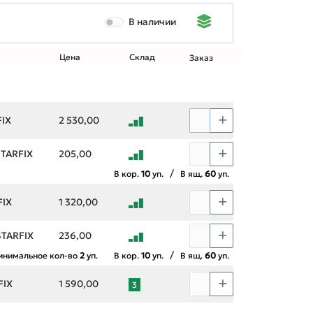
В наличии
Цена
Склад
Заказ
FIX
2 530,00
STARFIX
205,00
/
В кор.
10
уп.
В ящ.
60
уп.
FIX
1 320,00
STARFIX
236,00
/
инимальное кол-во
2
уп.
В кор.
10
уп.
В ящ.
60
уп.
FIX
1 590,00
3