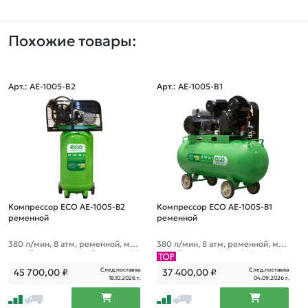
Похожие товары:
Арт.: AE-1005-B2
Арт.: AE-1005-B1
Компрессор ECO AE-1005-B2
Компрессор ECO AE-1005-B1
ременной
ременной
380 л/мин, 8 атм, ременной, мас
380 л/мин, 8 атм, ременной, мас
ляный, вертикальный ресив. 100
ляный, ресив. 100 л, 220 В, 2.20
л, 220 В, 2.20 кВт
кВт
След.поставка
След.поставка
45 700,00
₽
37 400,00
₽
18.10.2026 г.
04.09.2026 г.