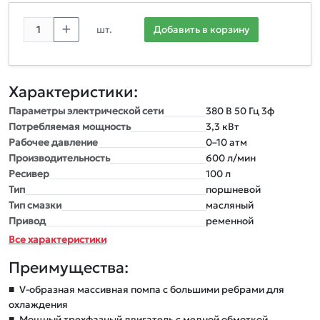
шт.
Добавить в корзину
Характеристики:
Параметры электрической сети
380 В 50 Гц 3ф
Потребляемая мощность
3,3 кВт
Рабочее давление
0–10 атм
Производительность
600 л/мин
Ресивер
100 л
Тип
поршневой
Тип смазки
масляный
Привод
ременной
Все характеристики
Преимущества:
■
V-образная массивная помпа с большими ребрами для
охлаждения
■
Мощный трехфазный двигатель с медной обмоткой