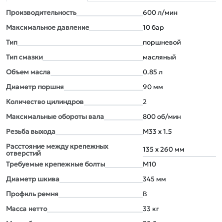
Производительность
600 л/мин
Максимальное давление
10 бар
Тип
поршневой
Тип смазки
масляный
Объем масла
0.85 л
Диаметр поршня
90 мм
Количество цилиндров
2
Максимальные обороты вала
800 об/мин
Резьба выxода
М33 x 1.5
Расстояние между крепежныx
135 x 260 мм
отверстий
Требуемые крепежные болты
М10
Диаметр шкива
345 мм
Профиль ремня
B
Масса нетто
33 кг