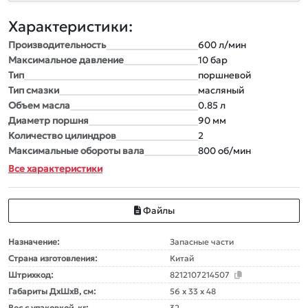
Характеристики:
Производительность
600 л/мин
Максимальное давление
10 бар
Тип
поршневой
Тип смазки
масляный
Объем масла
0.85 л
Диаметр поршня
90 мм
Количество цилиндров
2
Максимальные обороты вала
800 об/мин
Все характеристики
Файлы
Назначение:
Запасные части
Страна изготовления:
Китай
Штрихкод:
8212107214507
Габариты ДxШxВ, см:
56 x 33 x 48
Вес с упаковкой, кг:
32