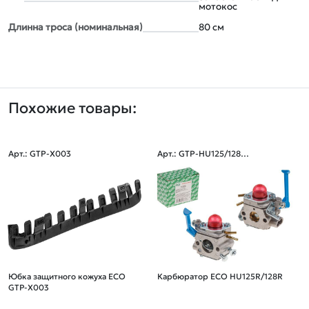
мотокос
Длинна троса (номинальная)
80 см
Похожие товары:
Арт.: GTP-X003
Арт.: GTP-HU125/128-0
06
Юбка защитного кожуха ECO
Карбюратор ECO HU125R/128R
GTP-X003