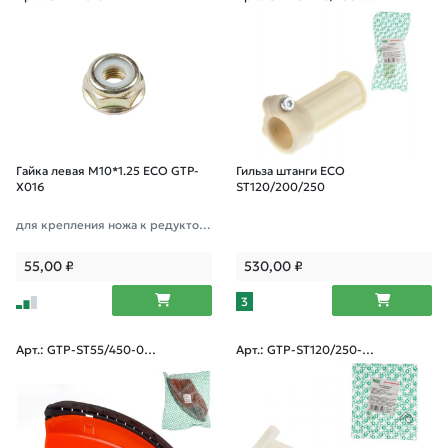
38
Гайка левая M10*1.25 ECO GTP-
Гильза штанги ECO
X016
ST120/200/250
для крепления ножа к редуктор
у
55,00
₽
530,00
₽
3
Арт.: GTP-ST55/450-03
Арт.: GTP-ST120/250-0
8
37