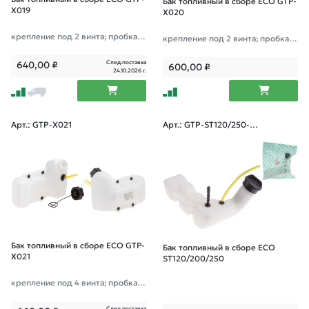
Бак топливный в сборе ECO GTP-
X019
X020
крепление под 2 винта; пробка н
крепление под 2 винта; пробка с
а углу
боку
След.поставка
640,00
₽
600,00
₽
24.10.2026 г.
Арт.: GTP-X021
Арт.: GTP-ST120/250-0
39
Бак топливный в сборе ECO GTP-
Бак топливный в сборе ECO
X021
ST120/200/250
крепление под 4 винта; пробка н
а углу
След.поставка