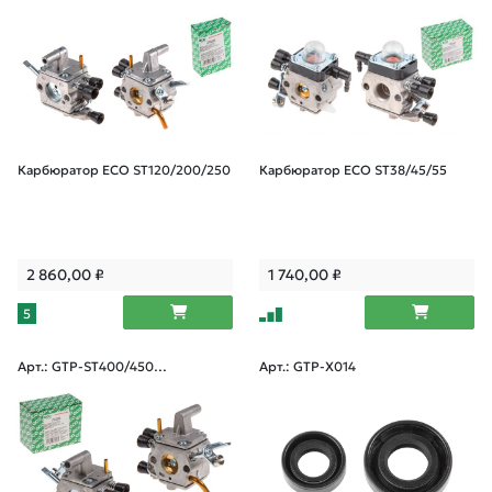
Карбюратор ECO ST120/200/250
Карбюратор ECO ST38/45/55
2 860,00
₽
1 740,00
₽
5
Арт.: GTP-ST400/450-0
Арт.: GTP-X014
06