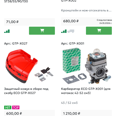
GTP-X002
ST38/55/90/130
Кронштейн и нож-отсекатель в к
омплекте.
След.поставка
680,00
₽
71,00
₽
24.10.2026 г.
Арт.: GTP-X027
Арт.: GTP-X001
Защитный кожух в сборе под
Карбюратор ECO GTP-X001 (для
скобу ECO GTP-X027
мотокос 42-52 см3)
43 / 52 см3
600,00
₽
1 210,00
₽