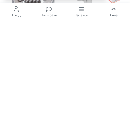
Вход
Написать
Каталог
Ещё
Поршень в сборе ECO GTP-X022
Муфта сцепления ECO GTP-X009
(Ф44)
(для мотокос 42-52 см3)
След.поставка
370,00
₽
330,00
₽
24.10.2026 г.
Арт.: GTP-HU125/128-0
Арт.: GTP-ST120-003
03