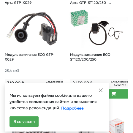
Арт.: GTP-X029
Арт.: GTP-ST120/250-0
07
Модуль зажигания ECO GTP-
Модуль зажигания ECO
X029
ST120/200/250
25,4 см3
След.поставка
След.поставка
710,00
₽
2 150,00
₽
03.09.2026 г.
24.10.2026 г.
Мы используем файлы cookie для вашего
удобства пользования сайтом и повышения
качества рекомендаций.
Подробнее
Арт.: GTP-X009
Арт.: GTP-X022
Я согласен