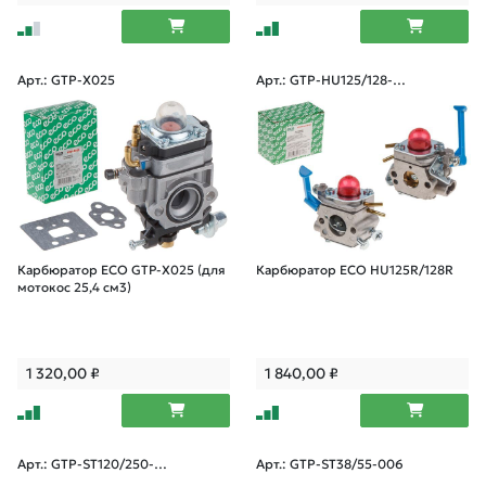
Арт.: GTP-X025
Арт.: GTP-HU125/128-0
06
Карбюратор ECO GTP-X025 (для
Карбюратор ECO HU125R/128R
мотокос 25,4 см3)
1 320,00
₽
1 840,00
₽
Арт.: GTP-ST120/250-0
Арт.: GTP-ST38/55-006
06