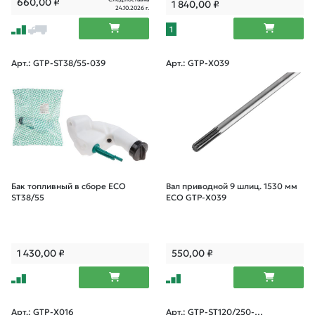
660,00
₽
1 840,00
₽
24.10.2026 г.
1
Арт.: GTP-ST38/55-039
Арт.: GTP-X039
Бак топливный в сборе ECO
Вал приводной 9 шлиц. 1530 мм
ST38/55
ECO GTP-X039
1 430,00
₽
550,00
₽
Арт.: GTP-X016
Арт.: GTP-ST120/250-0