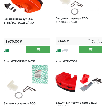
Защелка стартера ECO
Зашитный кожух ECO
ST120/200/250
ST55/80/130/250/450
След.поставка
71,00
₽
1 670,00
₽
24.10.2026 г.
Арт.: GTP-ST38/55-037
Арт.: GTP-X002
Защитный кожух в сборе ECO
Защелка стартера ECO