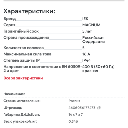
Характеристики:
Бренд
IEK
Серия
MAGNUM
Гарантийный срок
5 лет
Страна происхождения
Российская
Федерация
Количество полюсов
5
Максимальная сила тока
16 А
Степень защиты IP
IP44
Напряжение в соответствии с EN 60309-
400 В (50+60 Гц)
2 и цвет
красная
Все характеристики
Назначение:
Страна изготовления:
Россия
Штрихкод:
4606056177473
Габариты ДxШxВ, см:
14 x 7 x 7
Вес с упаковкой, кг:
0.346