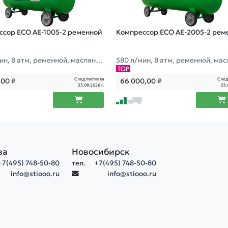
ссор ECO AE-1005-2 ременной
Компрессор ECO AE-2005-2 рем
ин, 8 атм, ременной, масляны
580 л/мин, 8 атм, ременной, ма
. 100 л, 380 В, 3.00 кВт
й, ресив. 200 л, 380 В, 3.00 кВт
След.поставка
След
,00
₽
66 000,00
₽
23.09.2026 г.
23.
ва
Новосибирск
+7(495) 748-50-80
тел.
+7(495) 748-50-80
info@stiooo.ru
info@stiooo.ru