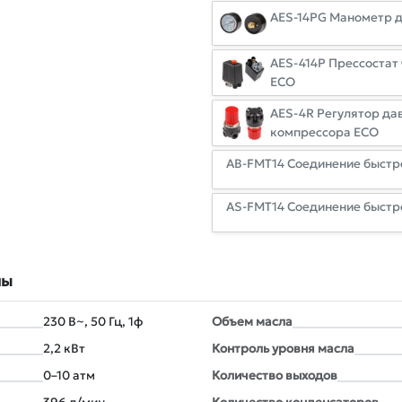
AES-14PG Манометр д
AES-414P Прессостат
ECO
AES-4R Регулятор да
компрессора ECO
AB-FMT14 Соединение быстр
AS-FMT14 Соединение быстр
лы
230 В~, 50 Гц, 1ф
Объем масла
2,2 кВт
Контроль уровня масла
0–10 атм
Количество выxодов