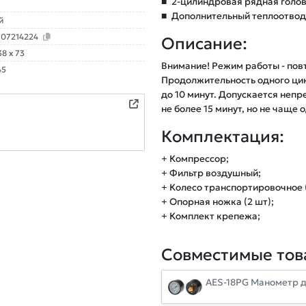
■
2-цилиндровая рядная голов
■
Дополнительный теплоотвод 
й
107214224
Описание:
38 x 73
Внимание! Режим работы - пов
45
Продолжительность одного цик
до 10 минут. Допускается неп
не более 15 минут, но не чаще 
Комплектация:
+ Компрессор;
+ Фильтр воздушный;
+ Колесо транспортировочное (
+ Опорная ножка (2 шт);
+ Комплект крепежа;
Совместимые тов
AES-18PG Манометр д