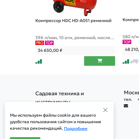
Компре
Компрессор HDC HD-A051 ременной
580 л/м
396 л/мин, 10 атм, ременной, маслян
й, ресив
ый, ресив. 50 л, 220 В, 2.20 кВт
48 210
34 650,00
₽
Моск
Садовая техника и
тел.
инструменты
Политика конфиденциальности
Мы используем файлы cookie для вашего
Политика обработки cookie
удобства пользования сайтом и повышения
качества рекомендаций.
Мобильная версия сайта
Подробнее
Старая версия сайта