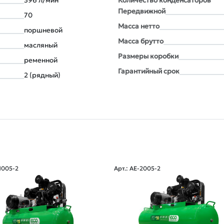
396 л/мин
Количество конденсаторов
Передвижной
70
Масса нетто
поршневой
Масса брутто
масляный
Размеры коробки
ременной
Гарантийный срок
2 (рядный)
-1005-2
Арт.: AE-2005-2