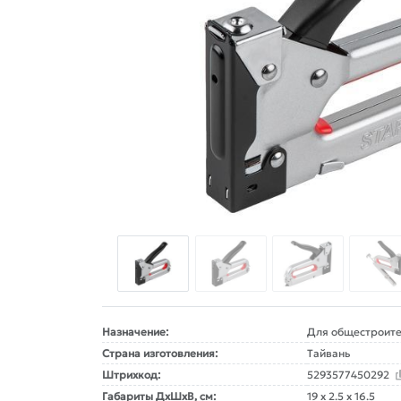
Назначение:
Для общестроите
Страна изготовления:
Тайвань
Штрихкод:
5293577450292
Габариты ДxШxВ, см:
19 x 2.5 x 16.5