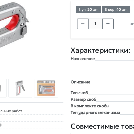
В уп.
20
шт.
В кор.
40
шт.
шт
Характеристики:
Назначение
Описание
Тип скоб
Размер скоб
В комплекте скобы
льных работ
Тип ударного механизма
Совместимые тов