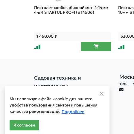
Пистолет скобозабивной мет. 4-14мм
Пистоле
4-в-1 STARTUL PROFI (ST4506)
10мм S
1 460,00
₽
530,0
Моск
Садовая техника и
тел.
инструменты
Политика конфиденциальности
Мы используем файлы cookie для вашего
Политика обработки cookie
удобства пользования сайтом и повышения
качества рекомендаций.
Мобильная версия сайта
Подробнее
Старая версия сайта
Я согласен
© 1996 - 2026