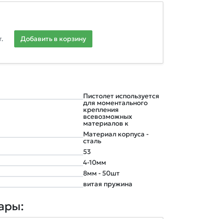
.
Добавить в корзину
Пистолет используется
для моментального
крепления
всевозможных
материалов к
Материал корпуса -
сталь
53
4-10мм
8мм - 50шт
витая пружина
ары: