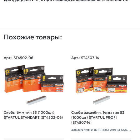
Похожие товары:
Арт.: ST4502-06
Арт.: ST4507-14
Скобы 6мм тип 53 (1000шт)
Скобы закалённ. 14мм тип 53
Ск
STARTUL STANDART (ST4502-06)
(1000шт) STARTUL PROFI
(ST4507-14)
закаленные для пистолета скоб
озабивного