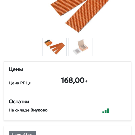
Цены
168,00
₽
Цена РРЦи
Остатки
На складе
Внуково
В кор.
48
уп.