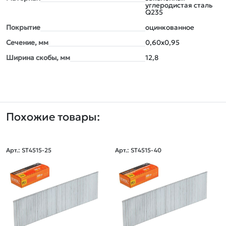
углеродистая сталь
Q235
Покрытие
оцинкованное
Сечение, мм
0,60х0,95
Ширина скобы, мм
12,8
Похожие товары:
Арт.: ST4515-25
Арт.: ST4515-40