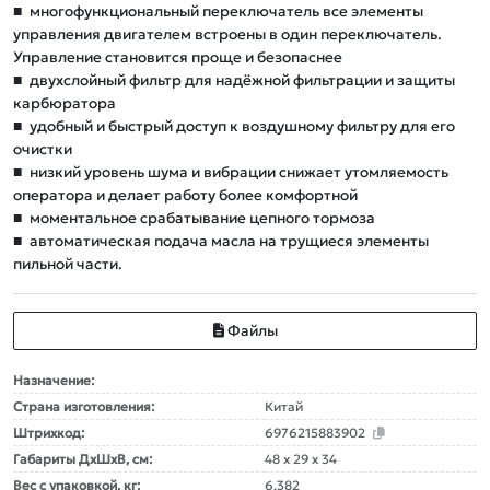
■
многофункциональный переключатель все элементы
управления двигателем встроены в один переключатель.
Управление становится проще и безопаснее
■
двухслойный фильтр для надёжной фильтрации и защиты
карбюратора
■
удобный и быстрый доступ к воздушному фильтру для его
очистки
■
низкий уровень шума и вибрации снижает утомляемость
оператора и делает работу более комфортной
■
моментальное срабатывание цепного тормоза
■
автоматическая подача масла на трущиеся элементы
пильной части.
Файлы
Назначение:
Страна изготовления:
Китай
Штрихкод:
6976215883902
Габариты ДxШxВ, см:
48 x 29 x 34
Вес с упаковкой, кг:
6.382