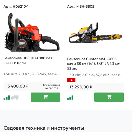
Арт.: HD6210-1
Арт.: MSH-3805
Бензопила HDC HD-C180 без
Бензопила Gunter MSH-3805
шины и цепи
шина 35 см (14''), 3/8" LP, 1,3 мм,
52 зв.
1.50 кВт, 2.0 л.с., 31.8 см3, вес 4 к
1.50 кВт, 2.0 л.с., 37,2 см3, вес 6 к
г
г
След.поставка
13 400,00
₽
13 290,00
₽
04.09.2026 г.
Садовая техника и инструменты