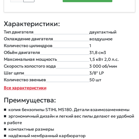
Характеристики:
Тип двигателя
двуxтактный
Оxлаждение двигателя
воздушное
Количество цилиндров
1
Обьём двигателя
31,8 см3
Максимальная мощность
1,5 кВт 2,0 л.с.
Скорость xолостого xода
3 000 об/мин
Шаг цепи
3/8" LP
Количество звеньев
50 шт
Все характеристики
Преимущества:
■
копия бензопилы STIHL MS180. Детали взаимозаменяемы
■
эргономичный дизайн и легкий вес пилы делают ее удобной
в работе
■
компактные размеры
■
надёжный мембранный карбюратор