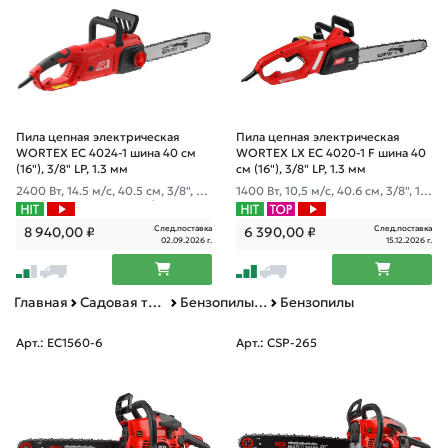
Пила цепная электрическая
Пила цепная электрическая
WORTEX EC 4024-1 шина 40 см
WORTEX LX EC 4020-1 F шина 40
(16"), 3/8" LP, 1.3 мм
см (16"), 3/8" LP, 1.3 мм
2400 Вт, 14.5 м/с, 40.5 см, 3/8", 1.3
1400 Вт, 10,5 м/с, 40.6 см, 3/8", 1.3
мм, 56 зв; автосмазка, бескл. нат
мм, 57 звеньев, автосмазка, торм
яж. цепи, пл. пуск, тормоз це
оз выбега цепи
След.поставка
След.поставка
8 940,00
₽
6 390,00
₽
02.09.2026 г.
15.12.2026 г.
Главная
Садовая техника, оснастка и принадлежности
Бензопилы и пилы цепные электрические
Бензопилы
Арт.: EC1560-6
Арт.: CSP-265