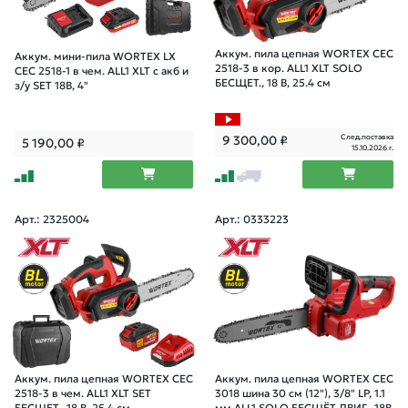
Аккум. пила цепная WORTEX CEC
Аккум. мини-пила WORTEX LX
2518-3 в кор. ALL1 XLT SOLO
CEC 2518-1 в чем. ALL1 XLT с акб и
БЕСЩЕТ., 18 В, 25.4 см
з/у SET 18В, 4"
След.поставка
9 300,00
₽
5 190,00
₽
15.10.2026 г.
Арт.: 2325004
Арт.: 0333223
Аккум. пила цепная WORTEX CEC
Аккум. пила цепная WORTEX CEC
2518-3 в чем. ALL1 XLT SET
3018 шина 30 см (12"), 3/8" LP, 1.1