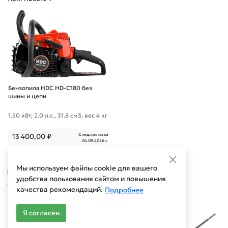
Бензопила HDC HD-C180 без
шины и цепи
1.50 кВт, 2.0 л.с., 31.8 см3, вес 4 кг
След.поставка
13 400,00
₽
04.09.2026 г.
Мы используем файлы cookie для вашего
Главная
Садовая техника, оснастка и принадлежности
Бензопилы и пилы цепные электрические
Принадлежности и оснастка для цепных пил
удобства пользования сайтом и повышения
Напильники для заточки цепей
качества рекомендаций.
Подробнее
Арт.: ST5015-32
Арт.: ST5015-40
Я согласен