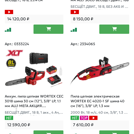
БЕСЩЕТ., 18 В, 25.4 см
мм ALL1 SOLO БЕСЩЁТ.ДВИГ., 18В
БЕСЩЁТ.ДВИГ., 18 В, БЕЗ АКБ И З
У, шина 30 см, 3/8", 1.1 мм, 44 звен
а; автосмазка
14 120,00
₽
8 150,00
₽
Арт.: 0333224
Арт.: 2334065
Аккум. пила цепная WORTEX CEC
Пила цепная электрическая
3018 шина 30 см (12"), 3/8" LP, 1.1
WORTEX EC 4020-1 SF шина 40
мм ALL1 МЕГА АКЦИЯ
см (16"), 3/8" LP, 1.3 мм
БЕСЩЁТ.ДВИГ., 1
БЕСЩЁТ.ДВИГ., 18 В, 1 акк., 4 Ач, З
2000 Вт, 18 м/с, 40 см, 3/8", 1.3 м
У, шина 30 см, 3/8", 1.1 мм, 44 звен
м, 57 звеньев, автосмазка, продо
а; автосмазка
л.располож-е двигателя
12 590,00
₽
7 610,00
₽