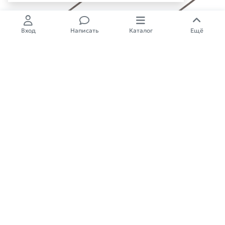
Вход
Написать
Каталог
Ещё
Напильник для заточки цепей ф
Напильник для заточки цепей ф
3.2 мм STARTUL MASTER (ST5015-
4.0 мм STARTUL MASTER
32)
(ST5015-40)
для цепей 1/4"х1,1 мм
для цепей 1/4"х1,3 мм; 3/8"х1,3 м
м
След.поставка
След.поставка
99,00
₽
99,00
₽
12.09.2026 г.
28.08.2026 г.
Арт.: ST5015-45
Арт.: ST5015-48