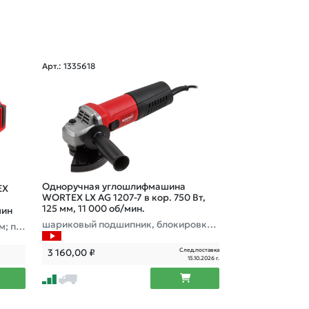
Арт.: 1335618
Арт.: 1333548
Одноручная углошлифмашина
EX
Одноручная у
WORTEX LX AG 1207-7 в кор. 750 Вт,
WORTEX LX AG 1
125 мм, 11 000 об/мин.
мин
шариковый подшипник, блокировка
м; пы
1200 Вт, 10 000
шпинделя
След.поставка
3 160,00
₽
4 980,00
₽
15.10.2026 г.