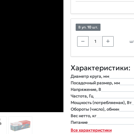
В уп.
10
шт.
шт
Характеристики:
Диаметр круга, мм
Посадочный размер, мм
Напряжение, В
Частота, Гц
Мощность (потребляемая), Вт
Обороты (число), обмин
Вес нетто, кг
Питание
Все характеристики