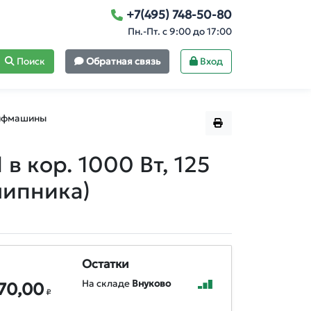
+7(495) 748-50-80
Пн.-Пт. с 9:00 до 17:00
Поиск
Обратная связь
Вход
ифмашины
 кор. 1000 Вт, 125
шипника)
Остатки
На складе
Внуково
70,00
₽