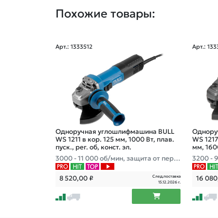
Похожие товары:
Арт.: 1333512
Арт.: 13
Одноручная углошлифмашина BULL
Однору
WS 1211 в кор. 125 мм, 1000 Вт, плав.
WS 1217 
пуск., рег. об, конст. эл.
мм, 1600
3000 - 11 000 об/мин, защита от перег
3200 - 
рузки, защита от повторного включе
троника
ния, вес 2,35 кг
чения, в
След.поставка
8 520,00
₽
16 08
15.12.2026 г.