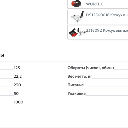
WORTEX
DS12500018 Кожух в
2318092 Кожух вытяж
лы
125
Обороты (число), обмин
22,2
Вес нетто, кг
230
Питание
50
Упаковка
1000