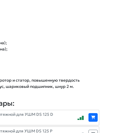
а);

а);

отор и статор, повышенную твердость 
с, шариковый подшипник, шнур 2 м.
ары:
ытяжной для УШМ DS 125 D
тяжной для УШМ DS 125 P