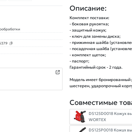
Описание:
Комплект поставки:

- боковая рукоятка;

ообработки
- защитный кожух;

- ключ для замены диска;

- прижимная шайба (установлен
6379
- посадочная шайба (установлен
- комплект щеток;

- паспорт;

Гарантийный срок - 2 года.

Модель имеет бронированный р
шестерен, ударопрочный корпу
Совместимые тов
DS125D0018 Кожух в
WORTEX
DS125P0018 Кожух вы