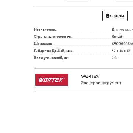
Файлы
Назначение:
Для металл
Страна изготовления:
Китай
Штрихкод:
690060284
Габариты ДxШxВ, см:
32 x 14 x 12
Вес с упаковкой, кг:
2.4
WORTEX
Электроинструмент