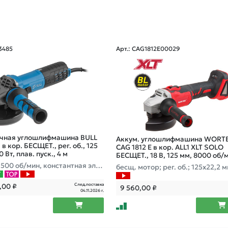
33485
Арт.: CAG1812E00029
чная углошлифмашина BULL
Аккум. углошлифмашина WORT
в кор. БЕСЩЕТ., рег. об., 125
CAG 1812 E в кор. ALL1 XLT SOLO
 Вт, плав. пуск., 4 м
БЕСЩЕТ., 18 В, 125 мм, 8000 об/
9500 об/мин, константная элек
бесщ. мотор; рег. об.; 125х22,2 м
, защита от повторного вклю
лезащ. фильтры
ес 2,2 кг
След.поставка
0,00
₽
9 560,00
₽
04.11.2026 г.