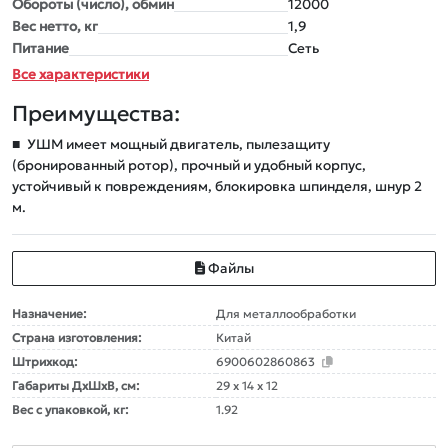
Обороты (число), обмин
12000
Вес нетто, кг
1,9
Питание
Сеть
Все характеристики
Преимущества:
■
УШМ имеет мощный двигатель, пылезащиту
(бронированный ротор), прочный и удобный корпус,
устойчивый к повреждениям, блокировка шпинделя, шнур 2
м.
Файлы
Назначение:
Для металлообработки
Страна изготовления:
Китай
Штрихкод:
6900602860863
Габариты ДxШxВ, см:
29 x 14 x 12
Вес с упаковкой, кг:
1.92