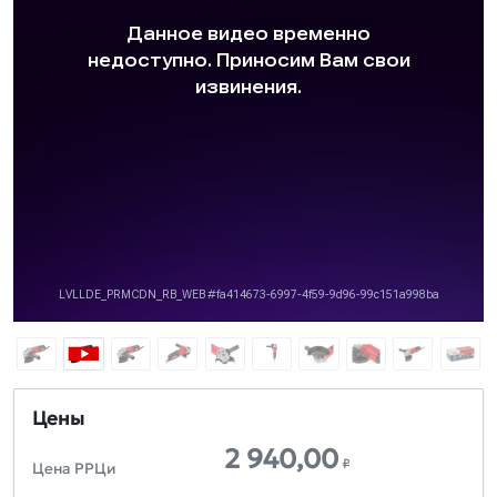
Цены
2 940,00
₽
Цена РРЦи