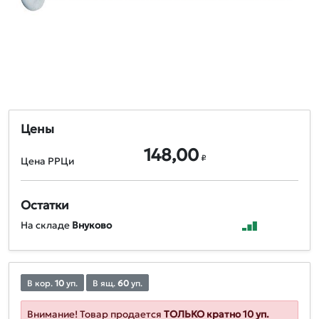
Цены
148,00
₽
Цена РРЦи
Остатки
На складе
Внуково
В кор.
10
уп.
В ящ.
60
уп.
Внимание! Товар продается
ТОЛЬКО кратно 10 уп.