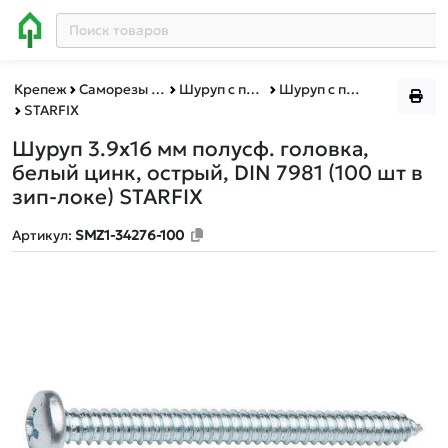
Крепеж
Саморезы и шурупы
Шуруп c полусферической головкой DIN 7981
Шуруп c полусферической головкой DIN 7981 зип-лок
STARFIX
Шуруп 3.9х16 мм полусф. головка,
белый цинк, острый, DIN 7981 (100 шт в
зип-локе) STARFIX
Артикул:
SMZ1-34276-100