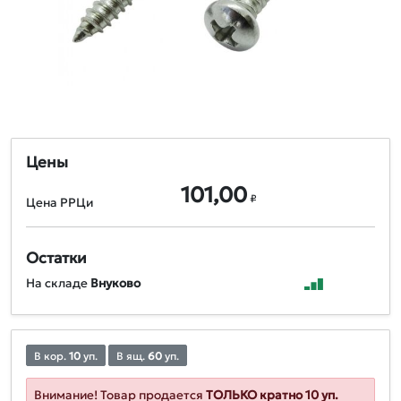
Цены
101,00
₽
Цена РРЦи
Остатки
На складе
Внуково
В кор.
10
уп.
В ящ.
60
уп.
Внимание! Товар продается
ТОЛЬКО кратно 10 уп.