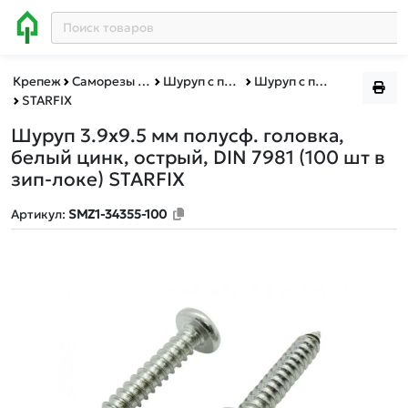
Крепеж
Саморезы и шурупы
Шуруп c полусферической головкой DIN 7981
Шуруп c полусферической головкой DIN 7981 зип-лок
STARFIX
Шуруп 3.9х9.5 мм полусф. головка,
белый цинк, острый, DIN 7981 (100 шт в
зип-локе) STARFIX
Артикул:
SMZ1-34355-100