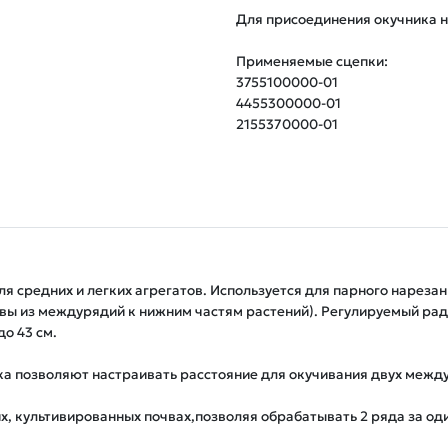
Для присоединения окучника н
Применяемые сцепки:

3755100000-01

4455300000-01

2155370000-01
я средних и легких агрегатов. Используется для парного нарезан
ы из междурядий к нижним частям растений). Регулируемый рад
 43 см.

а позволяют настраивать расстояние для окучивания двух междур
х, культивированных почвах,позволяя обрабатывать 2 ряда за один