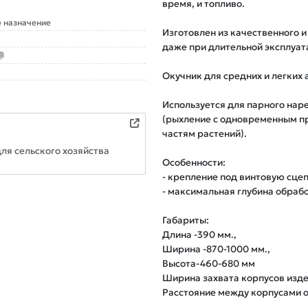
время, и топливо.

 назначение
Изготовлен из качественного и
даже при длительной эксплуата
Окучник для средних и легких а
Используется для парного наре
(рыхление с одновременным п
частям растений).

ля сельского хозяйства
Особенности:

- крепление под винтовую сцеп
- максимальная глубина обработк
Габариты:

Длина -390 мм.,

Ширина -870-1000 мм.,

Высота-460-680 мм

Ширина захвата корпусов издел
Расстояние между корпусами от