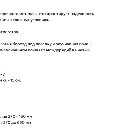
 прочного металла, что гарантирует надежность 
ции в сложных условиях.

грегатов.

зания борозд под посадку и окучивания почвы 
риваливанием почвы из междурядий к нижним 
ку

и - 15 см.

ия 270 - 430 мм

 270 до 650 мм
