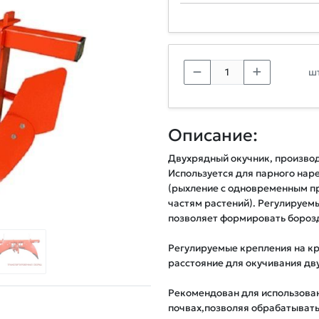
шт
Описание:
Двухрядный окучник, производс
Используется для парного наре
(рыхление с одновременным п
частям растений). Регулируем
позволяет формировать борозды
Регулируемые крепления на кр
расстояние для окучивания дву
Рекомендован для использовани
почвах,позволяя обрабатывать 