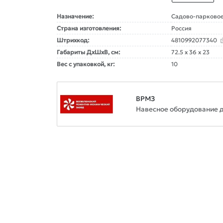
Назначение:
Садово-парковое
Страна изготовления:
Россия
Штрихкод:
4810992077340
Габариты ДxШxВ, см:
72.5 x 36 x 23
Вес с упаковкой, кг:
10
ВРМЗ
Навесное оборудование д