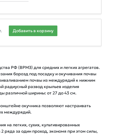
.
Добавить в корзину
тва РФ (ВРМЗ) для средних и легких агрегатов. 
зания борозд под посадку и окучивания почвы 
риваливанием почвы из междурядий к нижним 
ый радиусный развод крыльев изделия 
 различной ширины: от 27 до 43 см.

онштейне окучника позволяют настраивать 
х междурядий. 

я на легких, сухих, культивированных 
2 ряда за один проход, экономя при этом силы, 