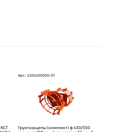
Арт.: 5204200000-01
Арт.: 3755100000
Сцепка МК10.2Р
 КСТ
Грунтозацепы (комплект) ф 430/350
10мм) 37.55.10.