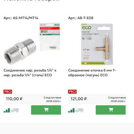
Арт.: AS-MT14/MT14
Арт.: AB-T-E08
Соединение нар. резьба 1/4" х
Соединение елочка 8 мм Т-
нар. резьба 1/4" (сталь) ECO
образное (латунь) ECO
След.поставка
След.поставка
110,00
₽
121,00
₽
07.09.2026 г.
07.09.2026 г.