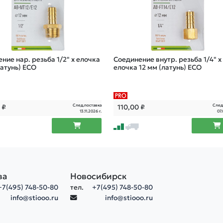
ние нар. резьба 1/2" х елочка
Соединение внутр. резьба 1/4" х
латунь) ECO
елочка 12 мм (латунь) ECO
След.поставка
След
0
₽
110,00
₽
13.11.2026 г.
07.
ва
Новосибирск
+7(495) 748-50-80
тел.
+7(495) 748-50-80
info@stiooo.ru
info@stiooo.ru