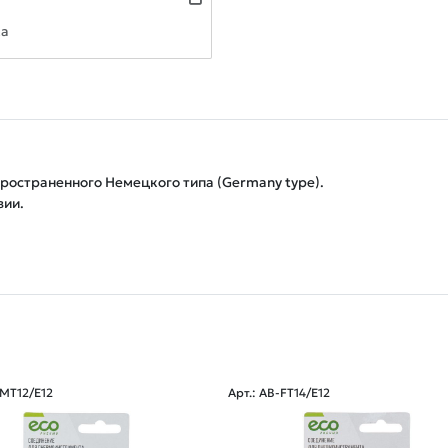
ка
остраненного Немецкого типа (Germany type).

зии.
-MT12/E12
Арт.: AB-FT14/E12