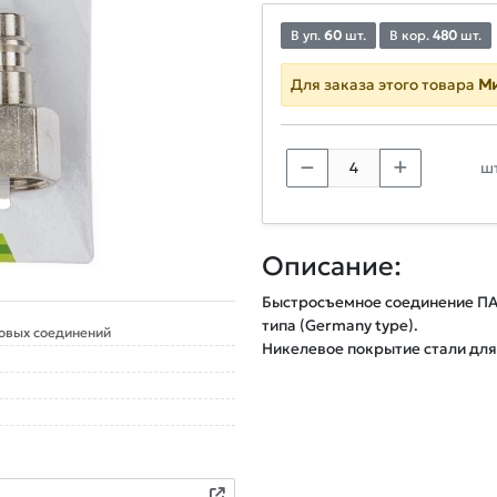
В уп.
60
шт.
В кор.
480
шт.
Для заказа этого товара
Ми
шт
Описание:
Быстросъемное соединение ПА
типа (Germany type).

овых соединений
Никелевое покрытие стали для