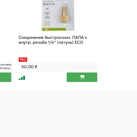
Соединение быстросъем. ПАПА х
Соединение внут
внутр. резьба 1/4" (латунь) ECO
образное (лату
.поставка
141,00
₽
238,00
₽
09.2026 г.