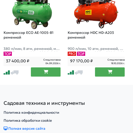
Компрессор ECO AE-1005-B1
Компрессор HDC HD-A203
ременной
ременной
380 л/мин, 8 атм, ременной, мас
900 л/мин, 10 атм, ременной, ма
ляный, ресив. 100 л, 220 В, 2.20
сляный, ресив. 200 л, 380 В, 6.50
кВт
кВт
След.поставка
След.поставка
37 400,00
₽
97 170,00
₽
04.09.2026 г.
18.10.2026 г.
Садовая техника и инструменты
Политика конфиденциальности
Политика обработки cookie
Полная версия сайта