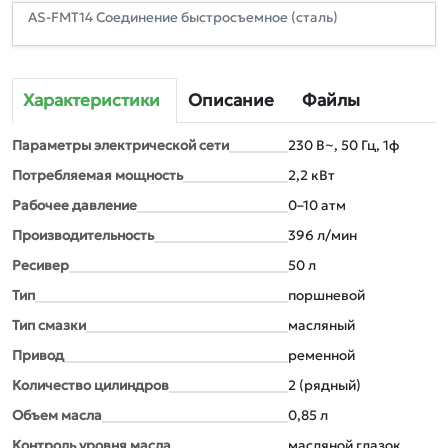
AS-FMT14 Соединение быстросъемное (сталь)
Характеристики
Описание
Файлы
Параметры электрической сети
230 В~, 50 Гц, 1ф
Потребляемая мощность
2,2 кВт
Рабочее давление
0–10 атм
Производительность
396 л/мин
Ресивер
50 л
Тип
поршневой
Тип смазки
масляный
Привод
ременной
Количество цилиндров
2 (рядный)
Объем масла
0,85 л
Контроль уровня масла
масляной глазок