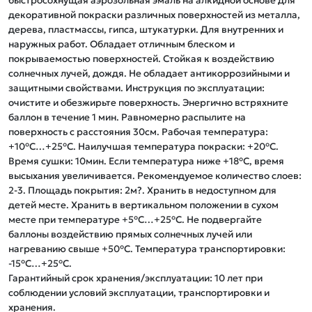
быстросохнущая аэрозольная эмаль на алкидной основе для 
декоративной покраски различных поверхностей из металла, 
дерева, пластмассы, гипса, штукатурки. Для внутренних и 
наружных работ. Обладает отличным блеском и 
покрываемостью поверхностей. Стойкая к воздействию 
солнечных лучей, дождя. Не обладает антикоррозийными и 
защитными свойствами. Инструкция по эксплуатации: 
очистите и обезжирьте поверхность. Энергично встряхните 
баллон в течение 1 мин. Равномерно распылите на 
поверхность с расстояния 30см. Рабочая температура: 
+10°C…+25°C. Наилучшая температура покраски: +20°C. 
Время сушки: 10мин. Если температура ниже +18°C, время 
высыхания увеличивается. Рекомендуемое количество слоев: 
2-3. Площадь покрытия: 2м?. Хранить в недоступном для 
детей месте. Хранить в вертикальном положении в сухом 
месте при температуре +5°C…+25°C. Не подвергайте 
баллоны воздействию прямых солнечных лучей или 
нагреванию свыше +50°C. Температура транспортировки: 
-15°C…+25°C. 

Гарантийный срок хранения/эксплуатации: 10 лет при 
соблюдении условий эксплуатации, транспортировки и 
хранения.
