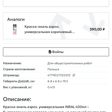
Аналоги
Краска-эмаль аэроз.
390,00 ₽
универсальная коричневый
STARFIX 520мл (8016)
Файлы
Назначение:
Для общестроительных работ
Страна изготовления:
Польша
Штрихкод:
4779027535333
Габариты ДxШxВ, см:
6.8 x 6.8 x 19.5
Вес с упаковкой, кг:
0.415
Описание:
Краска-эмаль аэроз. универсальная INRAL 400мл – 