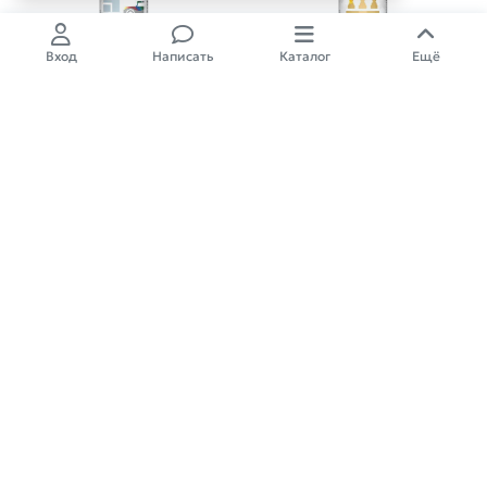
Вход
Написать
Каталог
Ещё
Краска-эмаль аэроз.
Лак декоративный акриловый
универсальная шоколадный
прозрачный STARFIX 520мл
STARFIX 520мл (8017)
Шоколадно-коричневый, глянце
вая
След.поставка
След.поставка
390,00
₽
390,00
₽
04.09.2026 г.
04.09.2026 г.
Арт.: 4810321005846
Арт.: 4810321003897
Антисептик для древесины
Антисептик для древесины
ХМ-11 1л (концентрат 1:6)
ХМ-11 5л (концентрат 1:6)